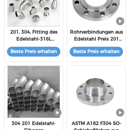
201, 304, Fitting des
Rohrverbindungen aus
Edelstahl-316L
Edelstahl Preis 201
stoßen,/Reduzierer,/Stück
304/316 321 310S 6
Beste Preis erhalten
Beste Preis erhalten
T-,/Biegung
Zoll 5 Zoll 4 Zoll
Flansche
304 201 Edelstahl-
ASTM A182 F304 SO-