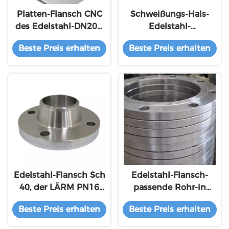
Platten-Flansch CNC
Schweißungs-Hals-
des Edelstahl-DN200,
Edelstahl-
der Rohr Pn16
Blindflansch-Beleg auf
Beste Preis erhalten
Beste Preis erhalten
Mitgliedstaat
316L für
maschinell bearbeitet
Rohrverbindung
Edelstahl-Flansch Sch
Edelstahl-Flansch-
40, der LÄRM PN16
passende Rohr-in
SS316 316L schweißt
Essig einlegende
Beste Preis erhalten
Beste Preis erhalten
Flansch-Maße der
Klassen-150