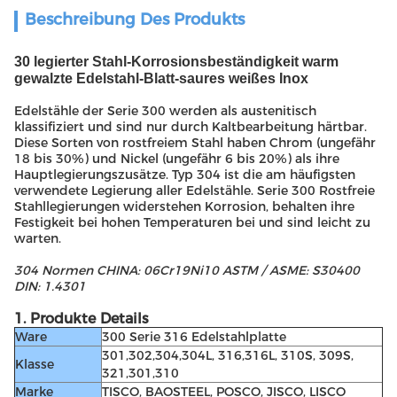
Beschreibung Des Produkts
30 legierter Stahl-Korrosionsbeständigkeit warm
gewalzte Edelstahl-Blatt-saures weißes Inox
Edelstähle der Serie 300 werden als austenitisch
klassifiziert und sind nur durch Kaltbearbeitung härtbar.
Diese Sorten von rostfreiem Stahl haben Chrom (ungefähr
18 bis 30%) und Nickel (ungefähr 6 bis 20%) als ihre
Hauptlegierungszusätze. Typ 304 ist die am häufigsten
verwendete Legierung aller Edelstähle. Serie 300 Rostfreie
Stahllegierungen widerstehen Korrosion, behalten ihre
Festigkeit bei hohen Temperaturen bei und sind leicht zu
warten.
304 Normen CHINA: 06Cr19Ni10 ASTM / ASME: S30400
DIN: 1.4301
1. Produkte Details
Ware
300 Serie 316 Edelstahlplatte
301,302,304,304L, 316,316L, 310S, 309S,
Klasse
321,301,310
Marke
TISCO, BAOSTEEL, POSCO, JISCO, LISCO