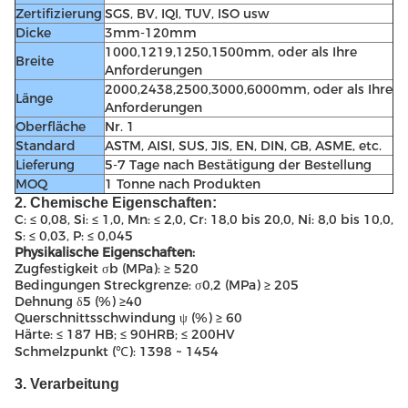
Zertifizierung
SGS, BV, IQI, TUV, ISO usw
Dicke
3mm-120mm
1000,1219,1250,1500mm, oder als Ihre
Breite
Anforderungen
2000,2438,2500,3000,6000mm, oder als Ihre
Länge
Anforderungen
Oberfläche
Nr. 1
Standard
ASTM, AISI, SUS, JIS, EN, DIN, GB, ASME, etc.
Lieferung
5-7 Tage nach Bestätigung der Bestellung
MOQ
1 Tonne nach Produkten
2. Chemische Eigenschaften:
C: ≤ 0,08, Si: ≤ 1,0, Mn: ≤ 2,0, Cr: 18,0 bis 20,0, Ni: 8,0 bis 10,0,
S: ≤ 0,03, P: ≤ 0,045
Physikalische Eigenschaften:
Zugfestigkeit σb (MPa): ≥ 520
Bedingungen Streckgrenze: σ0,2 (MPa) ≥ 205
Dehnung δ5 (%) ≥40
Querschnittsschwindung ψ (%) ≥ 60
Härte: ≤ 187 HB;
≤ 90HRB;
≤ 200HV
Schmelzpunkt (℃): 1398 ~ 1454
3. Verarbeitung