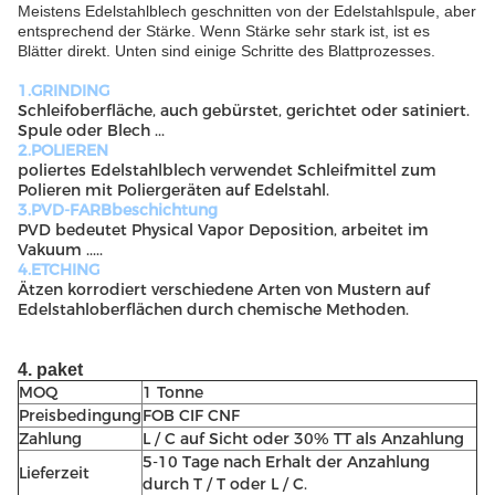
Meistens Edelstahlblech geschnitten von der Edelstahlspule, aber
entsprechend der Stärke. Wenn Stärke sehr stark ist, ist es
Blätter direkt. Unten sind einige Schritte des Blattprozesses.
1.GRINDING
Schleifoberfläche, auch gebürstet, gerichtet oder satiniert.
Spule oder Blech ...
2.POLIEREN
poliertes Edelstahlblech verwendet Schleifmittel zum
Polieren mit Poliergeräten auf Edelstahl.
3.PVD-FARBbeschichtung
PVD bedeutet Physical Vapor Deposition, arbeitet im
Vakuum .....
4.ETCHING
Ätzen korrodiert verschiedene Arten von Mustern auf
Edelstahloberflächen durch chemische Methoden.
4. paket
MOQ
1 Tonne
Preisbedingung
FOB CIF CNF
Zahlung
L / C auf Sicht oder 30% TT als Anzahlung
5-10 Tage nach Erhalt der Anzahlung
Lieferzeit
durch T / T oder L / C.