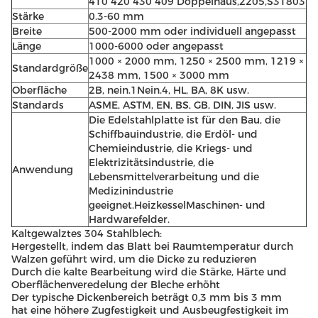
410 420 430 409 Doppelhaus,2205,S31803
Stärke
0.3-60 mm
Breite
500-2000 mm oder individuell angepasst
Länge
1000-6000 oder angepasst
1000 × 2000 mm, 1250 × 2500 mm, 1219 ×
Standardgröße
2438 mm, 1500 × 3000 mm
Oberfläche
2B, nein.1Nein.4, HL, BA, 8K usw.
Standards
ASME, ASTM, EN, BS, GB, DIN, JIS usw.
Die Edelstahlplatte ist für den Bau, die
Schiffbauindustrie, die Erdöl- und
Chemieindustrie, die Kriegs- und
Elektrizitätsindustrie, die
Anwendung
Lebensmittelverarbeitung und die
Medizinindustrie
geeignet.HeizkesselMaschinen- und
Hardwarefelder.
Kaltgewalztes 304 Stahlblech:
Hergestellt, indem das Blatt bei Raumtemperatur durch
Walzen geführt wird, um die Dicke zu reduzieren
Durch die kalte Bearbeitung wird die Stärke, Härte und
Oberflächenveredelung der Bleche erhöht
Der typische Dickenbereich beträgt 0,3 mm bis 3 mm
hat eine höhere Zugfestigkeit und Ausbeugfestigkeit im