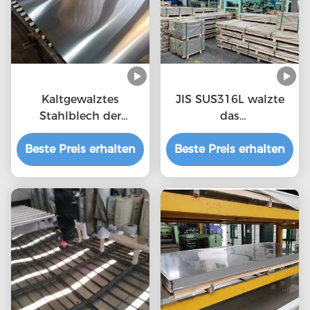
Kaltgewalztes
JIS SUS316L walzte
Stahlblech der
das
Spiegel-polierten
zurechtgeschnittene
Beste Preis erhalten
Oberfläche 0.15mm
Beste Preis erhalten
Präzisions-
HL
Edelstahlblech kalt