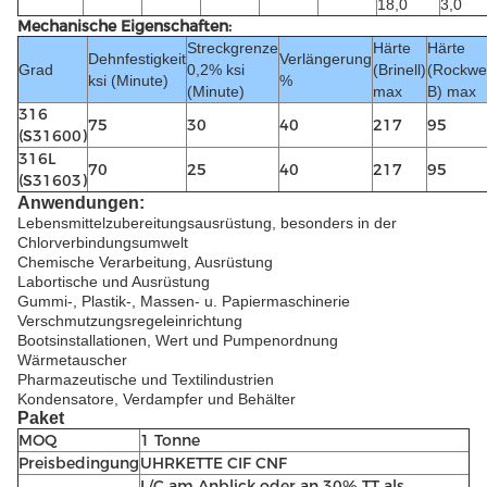
18,0
3,0
Mechanische Eigenschaften:
Streckgrenze
Härte
Härte
Dehnfestigkeit
Verlängerung
Grad
0,2% ksi
(Brinell)
(Rockwel
ksi (Minute)
%
(Minute)
max
B) max
316
75
30
40
217
95
(S31600)
316L
70
25
40
217
95
(S31603)
Anwendungen:
Lebensmittelzubereitungsausrüstung, besonders in der
Chlorverbindungsumwelt
Chemische Verarbeitung, Ausrüstung
Labortische und Ausrüstung
Gummi-, Plastik-, Massen- u. Papiermaschinerie
Verschmutzungsregeleinrichtung
Bootsinstallationen, Wert und Pumpenordnung
Wärmetauscher
Pharmazeutische und Textilindustrien
Kondensatore, Verdampfer und Behälter
Paket
MOQ
1 Tonne
Preisbedingung
UHRKETTE CIF CNF
L/C am Anblick oder an 30% TT als