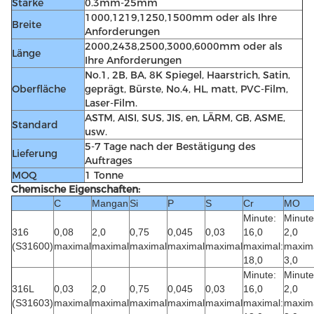
Stärke
0.3mm-25mm
1000,1219,1250,1500mm oder als Ihre
Breite
Anforderungen
2000,2438,2500,3000,6000mm oder als
Länge
Ihre Anforderungen
No.1, 2B, BA, 8K Spiegel, Haarstrich, Satin,
Oberfläche
geprägt, Bürste, No.4, HL, matt, PVC-Film,
Laser-Film.
ASTM, AISI, SUS, JIS, en, LÄRM, GB, ASME,
Standard
usw.
5-7 Tage nach der Bestätigung des
Lieferung
Auftrages
MOQ
1 Tonne
Chemische Eigenschaften:
C
Mangan
Si
P
S
Cr
MO
Minute:
Minute
316
0,08
2,0
0,75
0,045
0,03
16,0
2,0
(S31600)
maximal
maximal
maximal
maximal
maximal
maximal:
maxima
18,0
3,0
Minute:
Minute
316L
0,03
2,0
0,75
0,045
0,03
16,0
2,0
(S31603)
maximal
maximal
maximal
maximal
maximal
maximal:
maxima