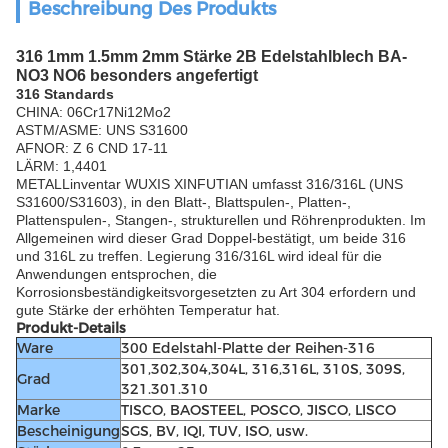
Beschreibung Des Produkts
316 1mm 1.5mm 2mm Stärke 2B Edelstahlblech BA-
NO3 NO6 besonders angefertigt
316 Standards
CHINA: 06Cr17Ni12Mo2
ASTM/ASME: UNS S31600
AFNOR: Z 6 CND 17-11
LÄRM: 1,4401
METALLinventar WUXIS XINFUTIAN umfasst 316/316L (UNS
S31600/S31603), in den Blatt-, Blattspulen-, Platten-,
Plattenspulen-, Stangen-, strukturellen und Röhrenprodukten. Im
Allgemeinen wird dieser Grad Doppel-bestätigt, um beide 316
und 316L zu treffen. Legierung 316/316L wird ideal für die
Anwendungen entsprochen, die
Korrosionsbeständigkeitsvorgesetzten zu Art 304 erfordern und
gute Stärke der erhöhten Temperatur hat.
Produkt-Details
Ware
300 Edelstahl-Platte der Reihen-316
301,302,304,304L, 316,316L, 310S, 309S,
Grad
321.301.310
Marke
TISCO, BAOSTEEL, POSCO, JISCO, LISCO
Bescheinigung
SGS, BV, IQI, TUV, ISO, usw.