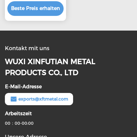
Edelstahlbleche mit
Beste Preis erhalten
individueller Länge
2500mm.6000mm
und natürlicher
Oberfläche
Kontakt mit uns
WUXI XINFUTIAN METAL
PRODUCTS CO., LTD
E-Mail-Adresse
exports@xftmetal.com
Arbeitszeit
00：00-00:00