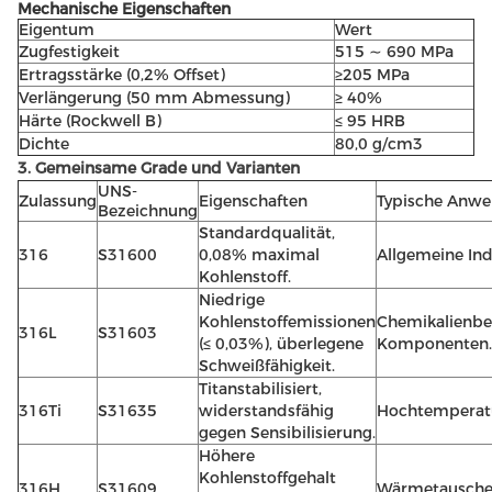
Mechanische Eigenschaften
Eigentum
Wert
Zugfestigkeit
515 ∼ 690 MPa
Ertragsstärke (0,2% Offset)
≥205 MPa
Verlängerung (50 mm Abmessung)
≥ 40%
Härte (Rockwell B)
≤ 95 HRB
Dichte
80,0 g/cm3
3. Gemeinsame Grade und Varianten
UNS-
Zulassung
Eigenschaften
Typische Anwe
Bezeichnung
Standardqualität,
316
S31600
0,08% maximal
Allgemeine Ind
Kohlenstoff.
Niedrige
Kohlenstoffemissionen
Chemikalienbeh
316L
S31603
(≤ 0,03%), überlegene
Komponenten.
Schweißfähigkeit.
Titanstabilisiert,
316Ti
S31635
widerstandsfähig
Hochtemperat
gegen Sensibilisierung.
Höhere
Kohlenstoffgehalt
316H
S31609
Wärmetauscher,