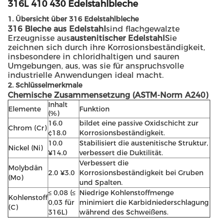
316L 410 430 Edelstahlbleche
1. Übersicht über 316 Edelstahlbleche
316 Bleche aus Edelstahl
sind flachgewalzte
Erzeugnisse aus
austenitischer Edelstahl
Sie
zeichnen sich durch ihre Korrosionsbeständigkeit,
insbesondere in chloridhaltigen und sauren
Umgebungen, aus, was sie für anspruchsvolle
industrielle Anwendungen ideal macht.
2. Schlüsselmerkmale
Chemische Zusammensetzung (ASTM-Norm A240)
Inhalt
Elemente
Funktion
(%)
16.0
bildet eine passive Oxidschicht zur
Chrom (Cr)
¢18.0
Korrosionsbeständigkeit.
10.0
Stabilisiert die austenitische Struktur,
Nickel (Ni)
¥14.0
verbessert die Duktilität.
Verbessert die
Molybdän
2.0 ¥3.0
Korrosionsbeständigkeit bei Gruben
(Mo)
und Spalten.
≤ 0,08 (≤
Niedrige Kohlenstoffmenge
Kohlenstoff
0,03 für
minimiert die Karbidniederschlagung
(C)
316L)
während des Schweißens.