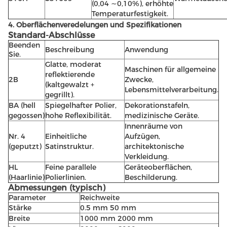
(0,04 ∼0,10%), erhöhte
Temperaturfestigkeit.
4. Oberflächenveredelungen und Spezifikationen
Standard-Abschlüsse
Beenden
Beschreibung
Anwendung
Sie.
Glatte, moderat
Maschinen für allgemeine
reflektierende
2B
Zwecke,
(kaltgewalzt +
Lebensmittelverarbeitung.
gegrillt).
BA (hell
Spiegelhafter Polier,
Dekorationstafeln,
gegossen)
hohe Reflexibilität.
medizinische Geräte.
Innenräume von
Nr. 4
Einheitliche
Aufzügen,
(geputzt)
Satinstruktur.
architektonische
Verkleidung.
HL
Feine parallele
Geräteoberflächen,
(Haarlinie)
Polierlinien.
Beschilderung.
Abmessungen (typisch)
Parameter
Reichweite
Stärke
0.5 mm 50 mm
Breite
1000 mm 2000 mm