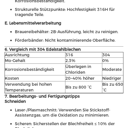
Korrosionsbeständigkeit.
Strukturelle Stützpunkte: Hochfestigkeit 316H für
tragende Teile.
E. Lebensmittelverarbeitung
Brauereibehälter: 2B-Ausführung, leicht zu reinigen.
Förderbänder: Nicht kontaminierende Oberfläche.
6. Vergleich mit 304 Edelstahlblechen
Ausrichtung
316
304
Mo-Gehalt
2,3%
0%
Überlegen in
Korrosionsbeständigkeit
Moderate
Chloriden
Kosten
20~40% höher
Niedriger
Verwendung bei hohen
Bis zu 650
Bis zu 800 °C
Temperaturen
°C
7. Bearbeitungs- und Fertigungstipps
Schneiden
Laser-/Plasmaschnitt: Verwenden Sie Stickstoff-
Assistenzgas, um die Oxidation zu minimieren.
Scheren: Sicherstellen der Blechfreiheit ≤ 10% der