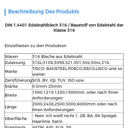
Beschreibung Des Produkts
DIN 1.4401 Edelstahlblech 316 / Baustoff von Edelstahl der
Klasse 316
Einzelheiten zu den Produkten
Waren
316 Bleche aus Edelstahl
Zulassung
316L,310S,309S,321,301,304,304L,316,
TISCO, BAOSTEEL,POSCO,JISCO,LISCO und so
Marke
weiter.
Zertifizierung
SGS, BV, IQI, TUV, ISO usw.
Stärke
0.3mm-25mm
1000,1219,1250,1500mm, oder nach Ihren
Breite
Anforderungen
2000,2438,2500,3000,6000mm oder nach
Länge
Ihren Anforderungen
- Nein. Ich weiß nicht.1, 2B, BA, 8K Spiegel,
Oberfläche
Haarlinie, Satin,
Standards
ASTM, AISI, SUS, JIS