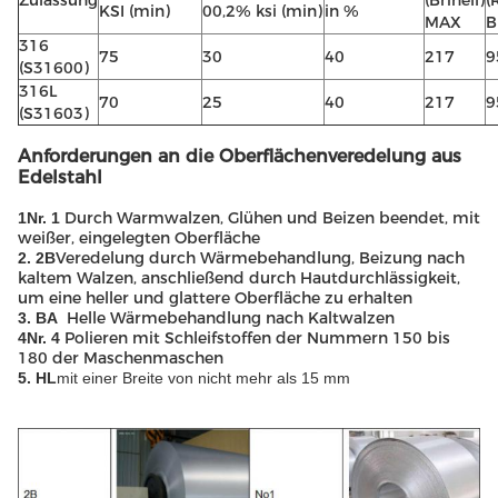
Zulassung
(Brinell)
(
KSI (min)
00,2% ksi (min)
in %
MAX
B
316
75
30
40
217
9
(S31600)
316L
70
25
40
217
9
(S31603)
Anforderungen an die Oberflächenveredelung aus
Edelstahl
Durch Warmwalzen, Glühen und Beizen beendet, mit
1Nr. 1
weißer, eingelegten Oberfläche
Veredelung durch Wärmebehandlung, Beizung nach
2. 2B
kaltem Walzen, anschließend durch Hautdurchlässigkeit,
um eine heller und glattere Oberfläche zu erhalten
Helle Wärmebehandlung nach Kaltwalzen
3. BA
Polieren mit Schleifstoffen der Nummern 150 bis
4Nr. 4
180 der Maschenmaschen
5. HL
mit einer Breite von nicht mehr als 15 mm