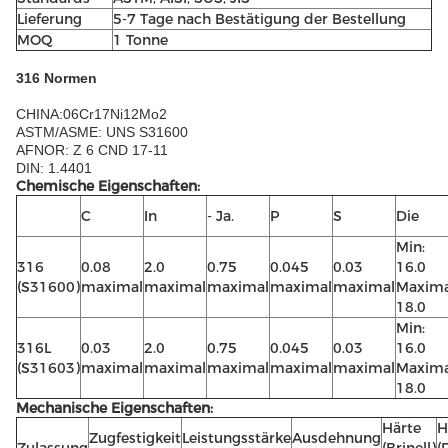
Lieferung
5-7 Tage nach Bestätigung der Bestellung
MOQ
1 Tonne
316 Normen
CHINA:06Cr17Ni12Mo2
ASTM/ASME: UNS S31600
AFNOR: Z 6 CND 17-11
DIN: 1.4401
Chemische Eigenschaften:
C
In
- Ja.
P
S
Die
Min:
316
0.08
2.0
0.75
0.045
0.03
16.0
(S31600)
maximal
maximal
maximal
maximal
maximal
Maxima
18.0
Min:
316L
0.03
2.0
0.75
0.045
0.03
16.0
(S31603)
maximal
maximal
maximal
maximal
maximal
Maxima
18.0
Mechanische Eigenschaften:
Härte
H
Zugfestigkeit
Leistungsstärke
Ausdehnung