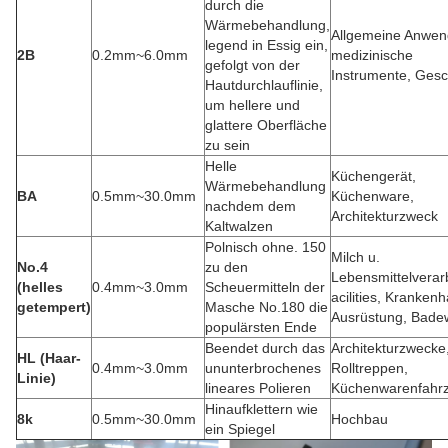
durch die
Wärmebehandlung,
Allgemeine Anwen
legend in Essig ein,
2B
0.2mm~6.0mm
medizinische
gefolgt von der
Instrumente, Gesc
Hautdurchlauflinie,
um hellere und
glattere Oberfläche
zu sein
Helle
Küchengerät,
Wärmebehandlung
BA
0.5mm~30.0mm
Küchenware,
nachdem dem
Architekturzweck
Kaltwalzen
Polnisch ohne. 150
Milch u.
No.4
zu den
Lebensmittelverar
(helles
0.4mm~3.0mm
Scheuermitteln der
acilities, Kranken
getempert)
Masche No.180 die
Ausrüstung, Bad
populärsten Ende
Beendet durch das
Architekturzwecke
HL (Haar-
0.4mm~3.0mm
ununterbrochenes
Rolltreppen,
Linie)
lineares Polieren
Küchenwarenfahr
Hinaufklettern wie
8k
0.5mm~30.0mm
Hochbau
ein Spiegel