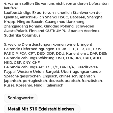
4. warum sollten Sie von uns nicht von anderen Lieferanten
kaufen?
Laufbeständige Exporte von sicherlich Stahlwerken der
Qualität, einschließlich Shanxi TISCO, Baosteel, Shanghai
Krupp, Ningbo Baoxin, Guangzhou Lianzhong,
Zhangjiagang Pohang, Qingdao Pohang, Schweden
AvestaPolarit, Finnland OUTKUMPU, Spanien Acerinox,
Südafrika Columbus
5. welche Dienstleistungen können wir erbringen?
Geltende Lieferbedingungen: UHRKETTE, CFR, CIF, EXW
FAS CIP, FCA, CPT, DEQ, DDP, DDU, Kurierdienst, DAF, DES;
Geltende Zahlungs-Währung: USD, EUR, JPY, CAD, AUD,
HKD, GBP, CNY, CHF;
Geltende Zahlungs-Art: T/T, L/C, D/P D/A, , Kreditkarte,
Paypal, Western Union, Bargeld, Übertragungsurkunde;
Sprache gesprochen: Englisch, chinesisch, spanisch,
japanisch, portugiesisch, deutsch, arabisch, französisch,
Russe, Koreaner, Hindi, italienisch
Schlagworte:
Metall Mit 316 Edelstahlblechen