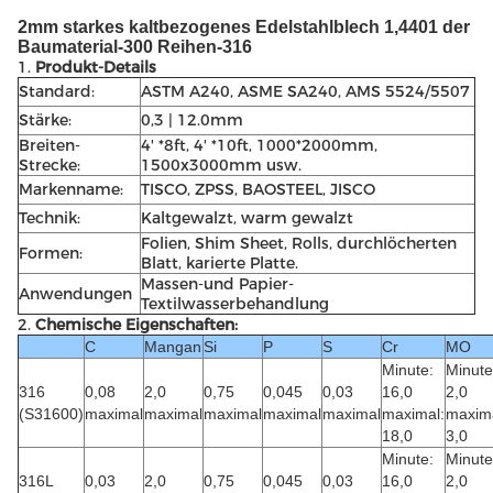
2mm starkes kaltbezogenes Edelstahlblech 1,4401 der
Baumaterial-300 Reihen-316
1.
Produkt-Details
Standard:
ASTM A240, ASME SA240, AMS 5524/5507
Stärke:
0,3 | 12.0mm
Breiten-
4' *8ft, 4' *10ft, 1000*2000mm,
Strecke:
1500x3000mm usw.
Markenname:
TISCO, ZPSS, BAOSTEEL, JISCO
Technik:
Kaltgewalzt, warm gewalzt
Folien, Shim Sheet, Rolls, durchlöcherten
Formen:
Blatt, karierte Platte.
Massen-und Papier-
Anwendungen
Textilwasserbehandlung
2.
Chemische Eigenschaften:
C
Mangan
Si
P
S
Cr
MO
Minute:
Minute
316
0,08
2,0
0,75
0,045
0,03
16,0
2,0
(S31600)
maximal
maximal
maximal
maximal
maximal
maximal:
maxima
18,0
3,0
Minute:
Minute
316L
0,03
2,0
0,75
0,045
0,03
16,0
2,0