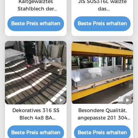
Kaltgewalztes
JIS SUS316L walzte
Stahlblech der
das
Spiegel-polierten
zurechtgeschnittene
Beste Preis erhalten
Oberfläche 0.15mm
Beste Preis erhalten
Präzisions-
HL
Edelstahlblech kalt
Dekoratives 316 SS
Besondere Qualität,
Blech 4x8 BA
angepasste 201 304
Endeschnitt 1000mm
316 Edelstahlbleche
Beste Preis erhalten
Breite zurecht
Beste Preis erhalten