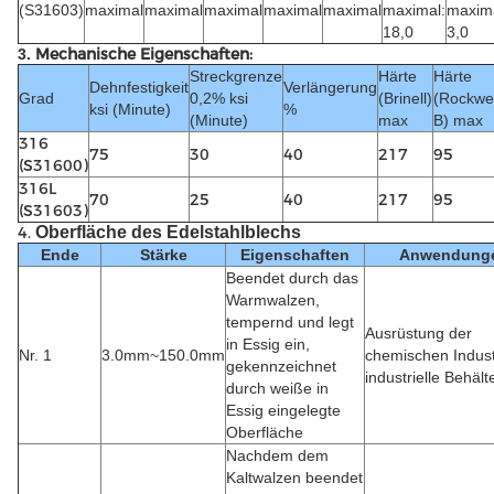
(S31603)
maximal
maximal
maximal
maximal
maximal
maximal:
maxima
18,0
3,0
Mechanische Eigenschaften:
3.
Streckgrenze
Härte
Härte
Dehnfestigkeit
Verlängerung
Grad
0,2% ksi
(Brinell)
(Rockwel
ksi (Minute)
%
(Minute)
max
B) max
316
75
30
40
217
95
(S31600)
316L
70
25
40
217
95
(S31603)
4.
Oberfläche des Edelstahlblechs
Ende
Stärke
Eigenschaften
Anwendung
Beendet durch das
Warmwalzen,
tempernd und legt
Ausrüstung der
in Essig ein,
Nr. 1
3.0mm~150.0mm
chemischen Indust
gekennzeichnet
industrielle Behält
durch weiße in
Essig eingelegte
Oberfläche
Nachdem dem
Kaltwalzen beendet