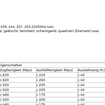
 439, 444, 201, 202.2205904 Letc.
, geätscht, laminiert, schwingend, quadriert (Diamant) usw.
Eigenschaften
Zugfestigkeit (Mpa)
Ausfallfestigkeit (Mpa)
Ausdehnung (%)
≥ 635
≥ 245
≥ 40
≥ 620
≥ 260
≥ 40
≥ 520
≥ 205
≥ 40
≥ 520
≥ 205
≥ 40
≥ 480
≥ 175
≥ 40
≥ 520
≥ 205
≥ 40
≥ 480
≥ 175
≥ 40