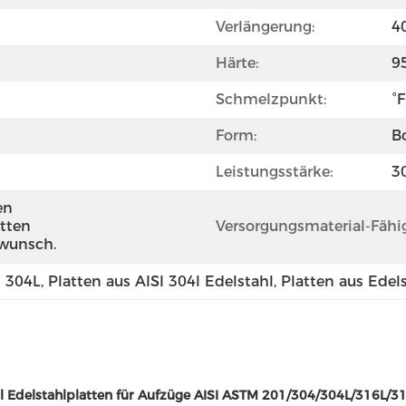
Verlängerung:
4
Härte:
9
Schmelzpunkt:
°
Form:
B
Leistungsstärke:
3
n 
tten 
Versorgungsmaterial-Fähig
wunsch.
M 304L
, 
Platten aus AISI 304l Edelstahl
, 
Platten aus Edel
4l Edelstahlplatten für Aufzüge AISI ASTM 201/304/304L/316L/31