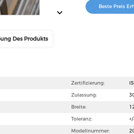
Beste Preis Er
bung Des Produkts
Zertifizierung:
I
Zulassung:
3
Breite:
1
Toleranz:
+/
Modellnummer:
2