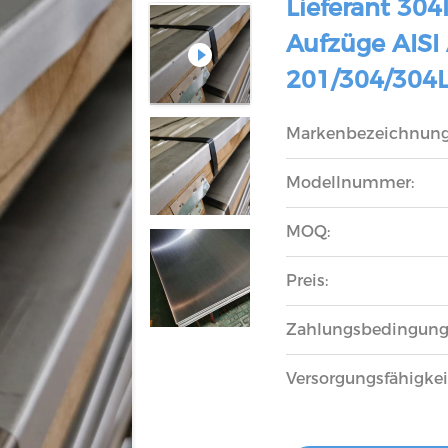
Lieferant 304
Aufzüge AIS
201/304/304L
Markenbezeichnung
Modellnummer:
MOQ:
Preis:
Zahlungsbedingung
Versorgungsfähigkei