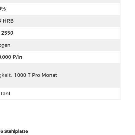
0%
5 HRB
F 2550
ogen
0.000 P/in
keit:
1000 T Pro Monat
stahl
6 Stahlplatte