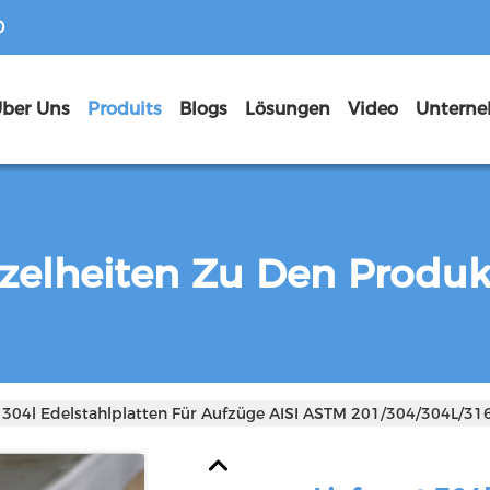
D
ber Uns
Produits
Blogs
Lösungen
Video
zelheiten Zu Den Produ
t 304l Edelstahlplatten Für Aufzüge AISI ASTM 201/304/304L/316