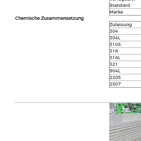
Standard
Marke
Chemische Zusammensetzung
Zulassung
304
304L
310S
316
316L
321
904L
2205
2507