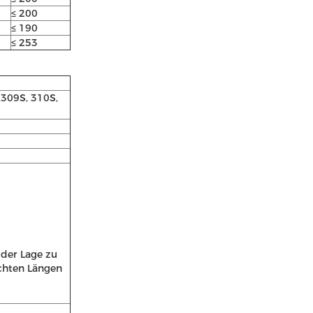
≤ 200
≤ 190
≤ 253
, 309S, 310S,
 der Lage zu
schten Längen