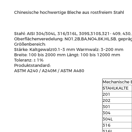
Chinesische hochwertige Bleche aus rostfreiem Stahl
Stahl: AISI 304/304L, 316/316L, 309S,310S,321- 409, 430,
Oberflächenveredelung: NO1,2B,BA,NO4,8K,HL,SB, geprägt
Größenbereich:
Stärke: Kaltgewalzt0.1~3 mm Warmwalz: 3~200 mm
Breite: 100 bis 2000 mm Längt: 100 bis 12000 mm
Toleranz: ± 1%
Produktstandard:
ASTM A240 / A240M / ASTM A480
Mechanische 
STAHLKALTE
201
202
301
304
304L
316
316L