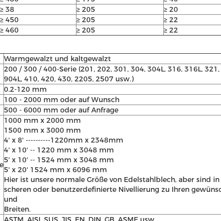
≥ 38
≥ 205
≥ 20
≥ 450
≥ 205
≥ 22
≥ 460
≥ 205
≥ 22
Warmgewalzt und kaltgewalzt
200 / 300 / 400-Serie (201, 202, 301, 304, 304L, 316, 316L, 321
904L, 410, 420, 430, 2205, 2507 usw.)
0.2-120 mm
100 - 2000 mm oder auf Wunsch
500 - 6000 mm oder auf Anfrage
1000 mm x 2000 mm
1500 mm x 3000 mm
4' x 8' ----------1220mm x 2348mm
4' x 10' -- 1220 mm x 3048 mm
5' x 10' -- 1524 mm x 3048 mm
e
5' x 20' 1524 mm x 6096 mm
Hier ist unsere normale Größe von Edelstahlblech, aber sind in
scheren oder benutzerdefinierte Nivellierung zu Ihren gewün
und
Breiten.
ASTM, AISI, SUS, JIS, EN, DIN, GB, ASME usw.