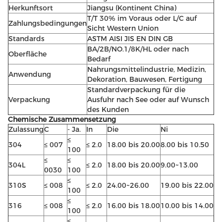
Herkunftsort
Jiangsu (Kontinent China)
T/T 30% im Voraus oder L/C auf
Zahlungsbedingungen
Sicht Western Union
Standards
ASTM AISI JIS EN DIN GB
BA/2B/NO.1/8K/HL oder nach
Oberfläche
Bedarf
Nahrungsmittelindustrie, Medizin,
Anwendung
Dekoration, Bauwesen, Fertigung
Standardverpackung für die
Verpackung
Ausfuhr nach See oder auf Wunsch
des Kunden
Chemische Zusammensetzung
Zulassung
C
- Ja.
In
Die
Ni
≤
304
≤ 007
≤ 2.0
18.00 bis 20.00
8.00 bis 10.50
100
≤
≤
304L
≤ 2.0
18.00 bis 20.00
9.00~13.00
0030
100
≤
310S
≤ 008
≤ 2.0
24.00~26.00
19.00 bis 22.00
100
≤
316
≤ 008
≤ 2.0
16.00 bis 18.00
10.00 bis 14.00
100
≤