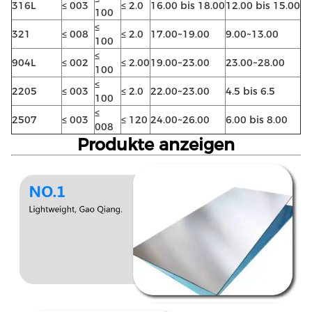
316L
≤ 003
≤ 2.0
16.00 bis 18.00
12.00 bis 15.00
100
≤
321
≤ 008
≤ 2.0
17.00~19.00
9.00~13.00
100
≤
904L
≤ 002
≤ 2.00
19.00~23.00
23.00~28.00
100
≤
2205
≤ 003
≤ 2.0
22.00~23.00
4.5 bis 6.5
100
≤
2507
≤ 003
≤ 120
24.00~26.00
6.00 bis 8.00
008
Produkte anzeigen