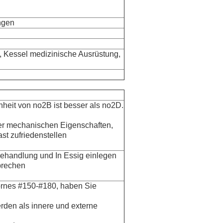
ngen
l, Kessel medizinische Ausrüstung,
hheit von no2B ist besser als no2D.
er mechanischen Eigenschaften,
st zufriedenstellen
ehandlung und In Essig einlegen
prechen
Kornes #150-#180, haben Sie
erden als innere und externe