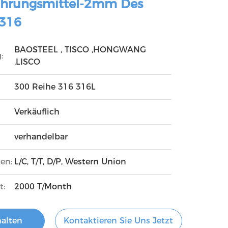
ahrungsmittel-2mm Des
 316
BAOSTEEL , TISCO ,HONGWANG
:
,LISCO
300 Reihe 316 316L
Verkäuflich
verhandelbar
en:
L/C, T/T, D/P, Western Union
t:
2000 T/Month
halten
Kontaktieren Sie Uns Jetzt