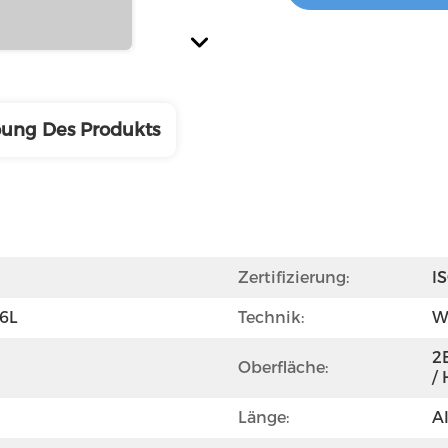
bung Des Produkts
Zertifizierung:
I
16L
Technik:
W
2B
Oberfläche:
/ 
Länge:
A