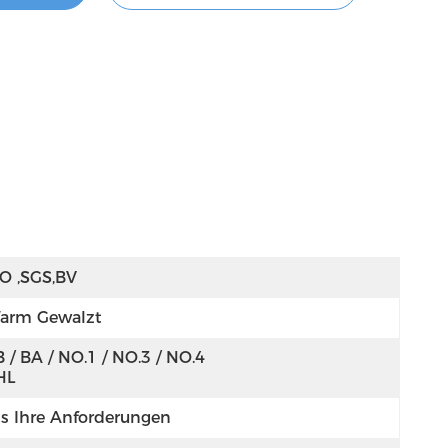
SO ,SGS,BV
arm Gewalzt
 / BA / NO.1 / NO.3 / NO.4 
HL
ls Ihre Anforderungen