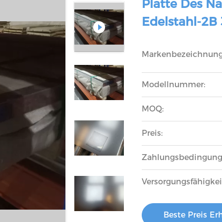
Platte Des N
Edelstahl-2B
Markenbezeichnung
Modellnummer:
MOQ:
Preis:
Zahlungsbedingung
Versorgungsfähigkei
Beste Preis Er