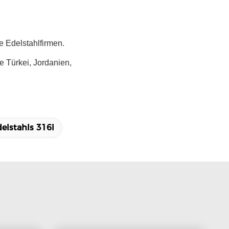
e Edelstahlfirmen.
e Türkei, Jordanien,
delstahls 316l