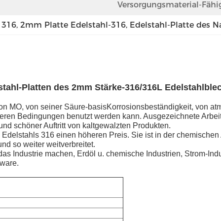
Versorgungsmaterial-Fähig
 316
, 
2mm Platte Edelstahl-316
, 
Edelstahl-Platte des 
stahl-Platten des 2mm Stärke-316/316L Edelstahlble
 von MO, von seiner Säure-basisKorrosionsbeständigkeit, von a
weren Bedingungen benutzt werden kann. Ausgezeichnete Arbeits
und schöner Auftritt von kaltgewalzten Produkten.
es Edelstahls 316 einen höheren Preis. Sie ist in der chemische
nd so weiter weitverbreitet.
s Industrie machen, Erdöl u. chemische Industrien, Strom-Indu
dware.