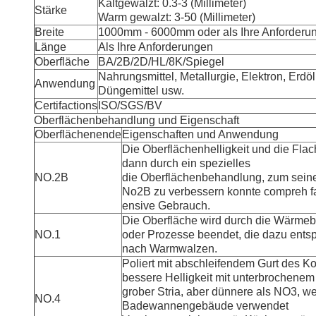
Kaltgewalzt: 0.3-3 (Millimeter)
Stärke
Warm gewalzt: 3-50 (Millimeter)
Breite
1000mm - 6000mm oder als Ihre Anforderu
Länge
Als Ihre Anforderungen
Oberfläche
BA/2B/2D/HL/8K/Spiegel
Nahrungsmittel, Metallurgie, Elektron, Erdö
Anwendung
Düngemittel usw.
Certifactions
ISO/SGS/BV
Oberflächenbehandlung und Eigenschaft
Oberflächenende
Eigenschaften und Anwendung
Die Oberflächenhelligkeit und die Flac
dann durch ein spezielles
NO.2B
die Oberflächenbehandlung, zum sein
No2B zu verbessern konnte compreh fa
ensive Gebrauch.
Die Oberfläche wird durch die Wärmeb
NO.1
oder Prozesse beendet, die dazu ents
nach Warmwalzen.
Poliert mit abschleifendem Gurt des 
bessere Helligkeit mit unterbrochenem
grober Stria, aber dünnere als NO3, w
NO.4
Badewannengebäude verwendet