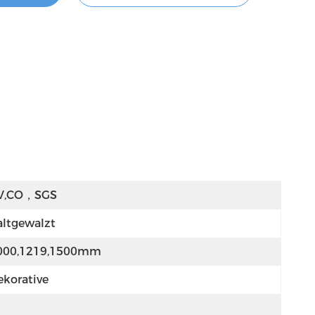
V,CO，SGS
altgewalzt
000,1219,1500mm
ekorative