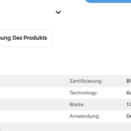
bung Des Produkts
Zertifizierung:
B
Technology:
K
Breite:
1
Anwendung:
D
 