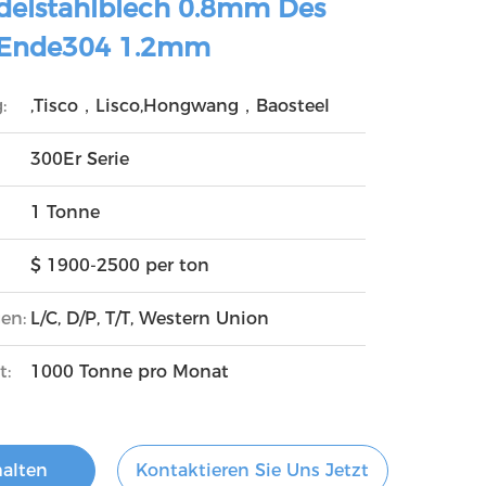
delstahlblech 0.8mm Des
-Ende304 1.2mm
:
,Tisco，Lisco,Hongwang，Baosteel
300Er Serie
1 Tonne
$ 1900-2500 per ton
en:
L/C, D/P, T/T, Western Union
t:
1000 Tonne pro Monat
halten
Kontaktieren Sie Uns Jetzt