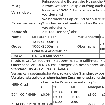
Fahrzeuge, die Bolzen, die Nüsse, die
MOQ
25tons.We kann Beispielauftrag auch
Innerhalb 15-20 Arbeitstage, nachd
Versandzeit
worden sind
Wasserdichtes Papier und Stahlstreife
Exportverpackung
Standardexport seetaugliches Package.
wie erforderlich
Kapazität
250.000 Tonnen/Jahr
Name
Edelstahlblech
Markenname
TI
1219x2438mm
2B,
Größe
1000x2000mm
Oberfläche
bes
Oder wie erforderlich
Stärke
0.6 - 4,0 Millimeter
Produkt-Größe: 1000mm x 2000mm, 1219 Millimeter x
Oberfläche: 2B BA NO.4 PVC Spiegels 8K beschichtet. And
Standard: JIS ASTM EN-GB LÄRM-AISI
Verpacken: seetaugliche Verpackung des Standardexport
Vergleichstabelle der chemischen Zusammensetzung des
chemische Zusammensetzung %
NEIN
Grad
C
Cr
Ni
Mangan
P
17.00-
8.00-
304
0Cr18Ni9
≤0.08
≤2.00
≤
19.00
10.00
18.00-
8.00-
304L
00Cr19Ni10
≤0.030
≤2.00
≤