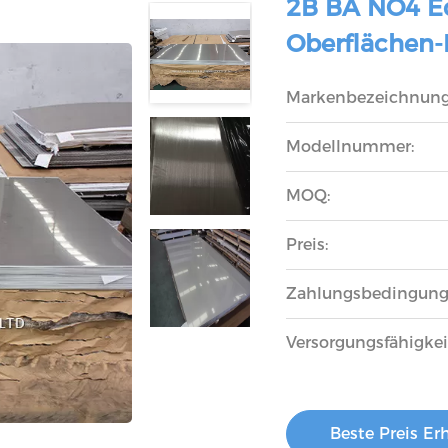
2B BA NO4 E
Oberflächen
Markenbezeichnung
Modellnummer:
MOQ:
Preis:
Zahlungsbedingung
Versorgungsfähigkei
Beste Preis Er