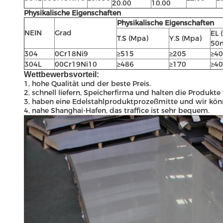
20.00
10.00
Physikalische Eigenschaften
Physikalische Eigenschaften
NEIN
Grad
EL 
T.S (Mpa)
Y.S (Mpa)
50
304
0Cr18Ni9
≥515
≥205
≥40
304L
00Cr19Ni10
≥486
≥170
≥40
Wettbewerbsvorteil:
1, hohe Qualität und der beste Preis.
2, schnell liefern, Speicherfirma und halten die Produkt
3, haben eine Edelstahlproduktprozeßmitte und wir könn
4, nahe Shanghai-Hafen, das traffice ist sehr bequem.