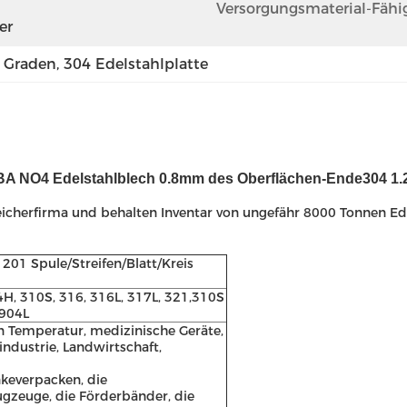
Versorgungsmaterial-Fähig
er
4 Graden
, 
304 Edelstahlplatte
BA NO4 Edelstahlblech 0.8mm des Oberflächen-Ende304 1
peicherfirma und behalten Inventar von ungefähr 8000 Tonnen Ede
201 Spule/Streifen/Blatt/Kreis
04H, 310S, 316, 316L, 317L, 321,310S
 904L
n Temperatur, medizinische Geräte,
ndustrie, Landwirtschaft,
nkeverpacken, die
ugzeuge, die Förderbänder, die