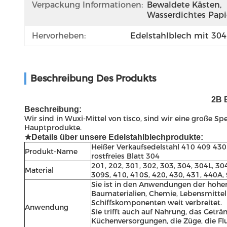
Verpackung Informationen:
Bewaldete Kästen, 
Wasserdichtes Papi
Hervorheben:
Edelstahlblech mit 30
Beschreibung Des Produkts
2B 
Beschreibung:
Wir sind in Wuxi-Mittel von tisco, sind wir eine große S
Hauptprodukte.
★Details über unsere Edelstahlblechprodukte:
Heißer Verkaufsedelstahl 410 409 430 
Produkt-Name
rostfreies Blatt 304
201, 202, 301, 302, 303, 304, 304L, 3
Material
309S, 410, 410S, 420, 430, 431, 440A,
Sie ist in den Anwendungen der hohe
Baumaterialien, Chemie, Lebensmitteli
Schiffskomponenten weit verbreitet.
Anwendung
Sie trifft auch auf Nahrung, das Geträ
Küchenversorgungen, die Züge, die Fl