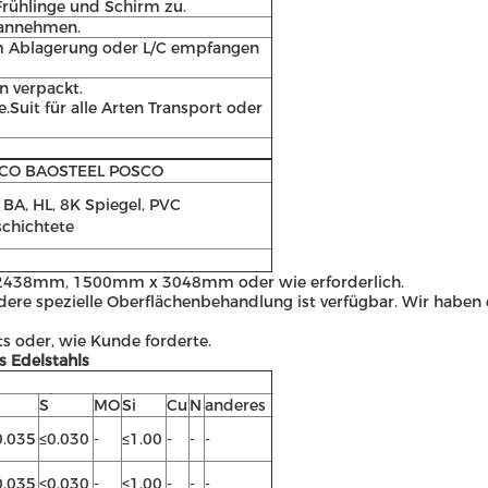
 Frühlinge und Schirm zu.
 annehmen.
em Ablagerung oder L/C empfangen
n verpackt.
Suit für alle Arten Transport oder
SCO BAOSTEEL POSCO
 BA, HL, 8K Spiegel, PVC
chichtete
 2438mm, 1500mm x 3048mm oder wie erforderlich.
ere spezielle Oberflächenbehandlung ist verfügbar. Wir haben e
s oder, wie Kunde forderte.
 Edelstahls
S
MO
Si
Cu
N
anderes
0.035
≤0.030
-
≤1.00
-
-
-
0.035
≤0.030
-
≤1.00
-
-
-