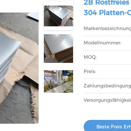
2B Rostfreies
304 Platten-
Markenbezeichnung
Modellnummer:
MOQ:
Preis:
Zahlungsbedingung
Versorgungsfähigkei
Beste Preis Er