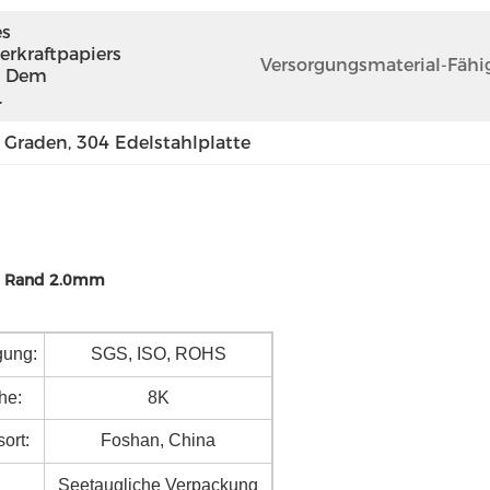
s 
rkraftpapiers 
Versorgungsmaterial-Fähig
 Dem 
.
4 Graden
, 
304 Edelstahlplatte
ter Rand 2.0mm
gung:
SGS, ISO, ROHS
he:
8K
ort:
Foshan, China
Seetaugliche Verpackung