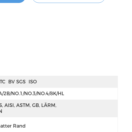
TC  BV SGS  ISO
A/2B/NO.1/NO.3/NO.4/8K/HL
S, AISI, ASTM, GB, LÄRM, 
N
latter Rand