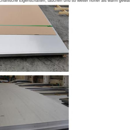
echanische Eigenschaften, tauchen und so weiter höher als warm gewalz