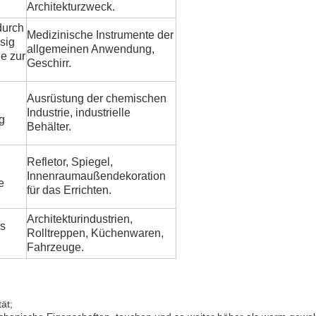
Architekturzweck.
durch
Medizinische Instrumente der
sig
allgemeinen Anwendung,
ie zur
Geschirr.
Ausrüstung der chemischen
Industrie, industrielle
g
Behälter.
Refletor, Spiegel,
Innenraumaußendekoration
e
für das Errichten.
Architekturindustrien,
es
Rolltreppen, Küchenwaren,
Fahrzeuge.
ät;