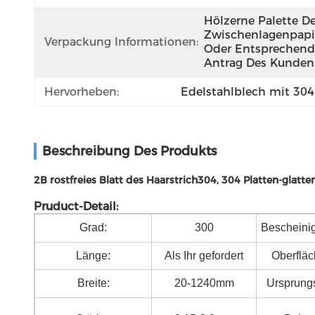
Hölzerne Palette De
Zwischenlagenpapie
Verpackung Informationen:
Oder Entsprechend
Antrag Des Kunden
Hervorheben:
Edelstahlblech mit 30
Beschreibung Des Produkts
2B rostfreies Blatt des Haarstrich304, 304 Platten-glat
Pruduct-Detail:
Grad:
300
Bescheini
Länge:
Als Ihr gefordert
Oberfläc
Breite:
20-1240mm
Ursprungs