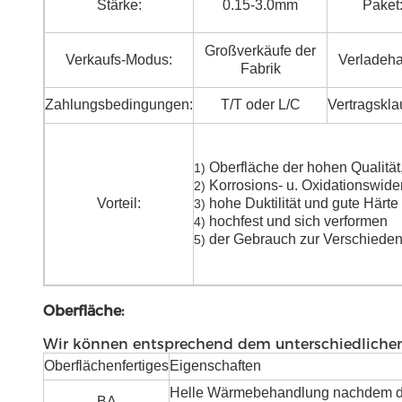
Stärke:
0.15-3.0mm
Paket
Großverkäufe der
Verkaufs-Modus:
Verladeha
Fabrik
Zahlungsbedingungen:
T/T oder L/C
Vertragskla
Oberfläche der hohen Qualität,
1)
Korrosions- u. Oxidationswide
2)
Vorteil:
hohe Duktilität und gute Härte
3)
hochfest und sich verformen
4)
der Gebrauch zur Verschiedena
5)
Oberfläche:
Wir können entsprechend dem unterschiedlichen 
Oberflächenfertiges
Eigenschaften
Helle Wärmebehandlung nachdem 
BA