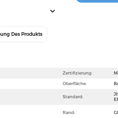
bung Des Produkts
Zertifizierung:
M
Oberfläche:
B
JI
Standard:
E
Rand:
G