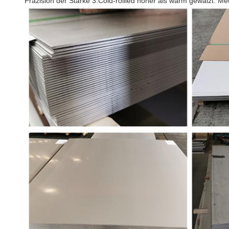
Präzision der Stärke 3.Cold-rollled höher als warm gewalzt. M