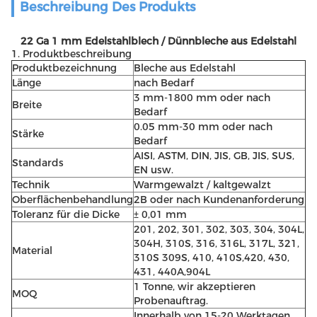
Beschreibung Des Produkts
22 Ga 1 mm Edelstahlblech / Dünnbleche aus Edelstahl
1. Produktbeschreibung
Produktbezeichnung
Bleche aus Edelstahl
Länge
nach Bedarf
3 mm-1800 mm oder nach
Breite
Bedarf
0.05 mm-30 mm oder nach
Stärke
Bedarf
AISI, ASTM, DIN, JIS, GB, JIS, SUS,
Standards
EN usw.
Technik
Warmgewalzt / kaltgewalzt
Oberflächenbehandlung
2B oder nach Kundenanforderung
Toleranz für die Dicke
± 0,01 mm
201, 202, 301, 302, 303, 304, 304L,
304H, 310S, 316, 316L, 317L, 321,
Material
310S 309S, 410, 410S,420, 430,
431, 440A,904L
1 Tonne, wir akzeptieren
MOQ
Probenauftrag.
Innerhalb von 15-20 Werktagen