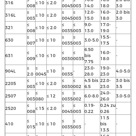
316
≤ 10
≤ 2.0
008
0045
003
14.0
18.0
3.0
≤
≤
≤
12.0-
16.0-
2.0 bis
316L
≤ 10
≤ 2.0
003
0045
003
15.0
18.0
3.0
≤
≤
≤
9.0-
17.0-
321
≤ 10
≤ 2.0
-
008
0035
003
13.0
19.0
≤
≤
≤
15.5-
630
≤ 10
≤ 10
3.0-5.0
-
007
0035
003
17.5
6.50
≤
≤
≤
16.0-
631
≤ 10
≤ 10
bis
-
009
0030
0035
18.0
7.75
≤
≤
≤
23.0-
19.0-
904L
≤ 10
-
4.0-5.0
2.0
0045
0035
28.0
23.0
≤
≤
≤
4.5 bis
22.0-
3.0 bis
2205
≤ 10
≤ 2.0
003
0030
002
6.5
23.0
3.5
≤
≤
≤
≤
24.0-
2507
≤ 12
6.0-8.0
3.0-5.0
003
080
0035
002
26.0
≤
≤
≤
0.19-
0.24 zu
2520
≤ 15
≤ 2.0
-
008
0045
003
0.22
0.26
11.5
≤
≤
≤
410
≤ 10
≤ 10
-
bis
-
015
0035
003
13.5