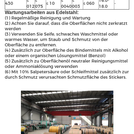
≤
≤
≤
≤
16.0-
430
≤ 10
≤ 060
-
012
075
0040
003
18.0
Wartungsarbeiten aus Edelstahl:
(1) Regelmäßige Reinigung und Wartung
(2) Achten Sie darauf, dass die Oberflächen nicht zerkratzt
werden
(3) Verwenden Sie Seife, schwaches Waschmittel oder
warmes Wasser, um Staub und Schmutz von der
Oberfläche zu entfernen.
(4) Zusätzlich zur Oberfläche des Bindemittels mit Alkohol
oder einem organischen Lösungsmittel (Benzol)
(5) Zusätzlich zu Oberflächenöl neutraler Reinigungsmittel
oder Ammoniaklösung verwenden
(6) Mit 10% Salpetersäure oder Schleifmittel zusätzlich zur
durch Schmutz verursachten Schmutzfläche des Stickers.