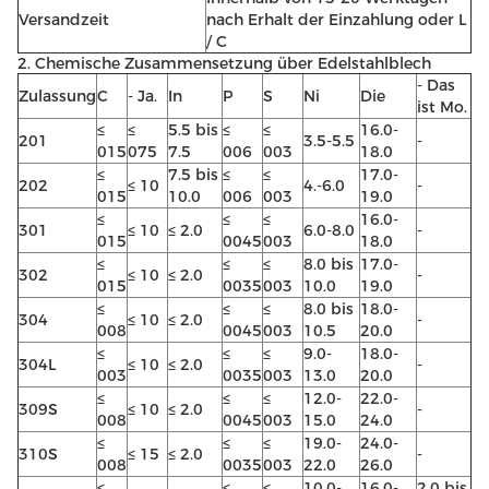
Versandzeit
nach Erhalt der Einzahlung oder L
/ C
2. Chemische Zusammensetzung über Edelstahlblech
- Das
Zulassung
C
- Ja.
In
P
S
Ni
Die
ist Mo.
≤
≤
5.5 bis
≤
≤
16.0-
201
3.5-5.5
-
015
075
7.5
006
003
18.0
≤
7.5 bis
≤
≤
17.0-
202
≤ 10
4.-6.0
-
015
10.0
006
003
19.0
≤
≤
≤
16.0-
301
≤ 10
≤ 2.0
6.0-8.0
-
015
0045
003
18.0
≤
≤
≤
8.0 bis
17.0-
302
≤ 10
≤ 2.0
-
015
0035
003
10.0
19.0
≤
≤
≤
8.0 bis
18.0-
304
≤ 10
≤ 2.0
-
008
0045
003
10.5
20.0
≤
≤
≤
9.0-
18.0-
304L
≤ 10
≤ 2.0
-
003
0035
003
13.0
20.0
≤
≤
≤
12.0-
22.0-
309S
≤ 10
≤ 2.0
-
008
0045
003
15.0
24.0
≤
≤
≤
19.0-
24.0-
310S
≤ 15
≤ 2.0
-
008
0035
003
22.0
26.0
≤
≤
≤
10.0-
16.0-
2.0 bis