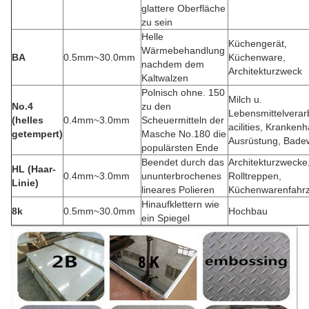
glattere Oberfläche
zu sein
Helle
Küchengerät,
Wärmebehandlung
BA
0.5mm~30.0mm
Küchenware,
nachdem dem
Architekturzweck
Kaltwalzen
Polnisch ohne. 150
Milch u.
No.4
zu den
Lebensmittelverar
(helles
0.4mm~3.0mm
Scheuermitteln der
acilities, Kranken
getempert)
Masche No.180 die
Ausrüstung, Bad
populärsten Ende
Beendet durch das
Architekturzwecke
HL (Haar-
0.4mm~3.0mm
ununterbrochenes
Rolltreppen,
Linie)
lineares Polieren
Küchenwarenfahr
Hinaufklettern wie
8k
0.5mm~30.0mm
Hochbau
ein Spiegel