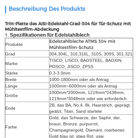
Beschreibung Des Produkts
Tritt-Platte des AISI-Edelstahl-Grad-304 für Tür-Schutz mit
Mühltestfilm-Abdeckung
1.
Spezifikationen für Edelstahlblech
Edelstahlbleche ATMS 304 mit
Produkte
Mühltestfilm-Schutz
Grad
304,304L, 316,316L, 310S, 309S, 301.321
TISCO, LISCO, BAOSTEEL, BAOXIN,
Marke
POSCO, JISCO, ZPSS
Stärke
0.3-3.0mm
Breite
1000-1800mm oder als Antrag
Länge
1000mm~6000mm oder als Antrag
1000mm*2000mm, 1219mm*2438mm,
Größe
1219mm*3048mm oder wie erforderlich
2B, das BA, No.4, 8k, Haarstrich, geprägt,
Ende
geätzt, Titan, Sand startete
Gold, das Schwarze, der Saphir, der,
braun, Bronze, purpurrot,
Farbe
Champagnergold, Diamant, roarbenes
Gold blau ist, stieg Rot, usw.