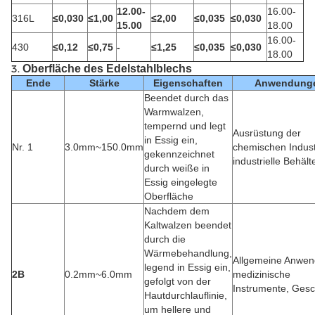
12.00-
16.00-
316L
≤0,030
≤1,00
≤2,00
≤0,035
≤0,030
15.00
18.00
16.00-
430
≤0,12
≤0,75
-
≤1,25
≤0,035
≤0,030
18.00
3.
Oberfläche des Edelstahlblechs
Ende
Stärke
Eigenschaften
Anwendung
Beendet durch das
Warmwalzen,
tempernd und legt
Ausrüstung der
in Essig ein,
Nr. 1
3.0mm~150.0mm
chemischen Indust
gekennzeichnet
industrielle Behält
durch weiße in
Essig eingelegte
Oberfläche
Nachdem dem
Kaltwalzen beendet
durch die
Wärmebehandlung,
Allgemeine Anwen
legend in Essig ein,
2B
0.2mm~6.0mm
medizinische
gefolgt von der
Instrumente, Gesc
Hautdurchlauflinie,
um hellere und