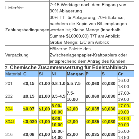
7~15 Werktage nach dem Eingang von
Lieferfrist
30% Ablagerung
30% TT für Ablagerung, 70% Balance,
nachdem die Kopie von B/L empfangen
Zahlungsbedingungen
worden ist; Kleine Menge (innerhalb
Summe $10000,00) T/T am Anblick;
Große Menge: L/C am Anblick
Hölzerne Palette des
Verpackung
Zwischenlagenpapier-Kraftpapiers oder
entsprechend dem Antrag des Kunden.
2.
Chemische Zusammensetzung für Edelstahlblech
Material
C
Si
Ni
Mangan
P
S
Cr
16.00-
201
≤0,15
≤1.00
0.8-1.0
5.5-7.5
≤0,060
≤0,030
18.00
7.5-
17.00-
202
≤0,15
≤1,00
3.5-4.5
≤0,060
≤0,030
10.00
19.00
8.00-
17.00-
304
≤0,07
≤1,00
≤2,00
≤0,035
≤0,030
10.00
19.00
8.00-
18.00-
304L
≤0,030
≤1,00
≤2,00
≤0,035
≤0,030
10.00
20.00
10.00-
16.00-
316
≤0,08
≤1,00
≤2,00
≤0,035
≤0,030
14.00
18.50