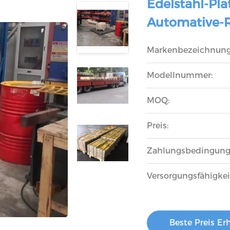
Edelstahl-Pl
Automative-
Markenbezeichnung
Modellnummer:
MOQ:
Preis:
Zahlungsbedingung
Versorgungsfähigkei
Beste Preis Er