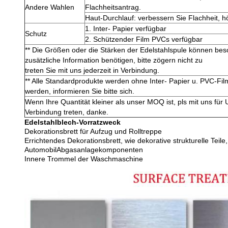
Andere Wahlen
Flachheitsantrag.
Haut-Durchlauf: verbessern Sie Flachheit, hö
1. Inter- Papier verfügbar
Schutz
2. Schützender Film PVCs verfügbar
** Die Größen oder die Stärken der Edelstahlspule können bes
zusätzliche Information benötigen, bitte zögern nicht zu
treten Sie mit uns jederzeit in Verbindung.
** Alle Standardprodukte werden ohne Inter- Papier u. PVC-Fil
werden, informieren Sie bitte sich.
Wenn Ihre Quantität kleiner als unser MOQ ist, pls mit uns fü
Verbindung treten, danke.
Edelstahlblech-Vorratzweck
Dekorationsbrett für Aufzug und Rolltreppe
Errichtendes Dekorationsbrett, wie dekorative strukturelle Teile,
AutomobilAbgasanlagekomponenten
Innere Trommel der Waschmaschine