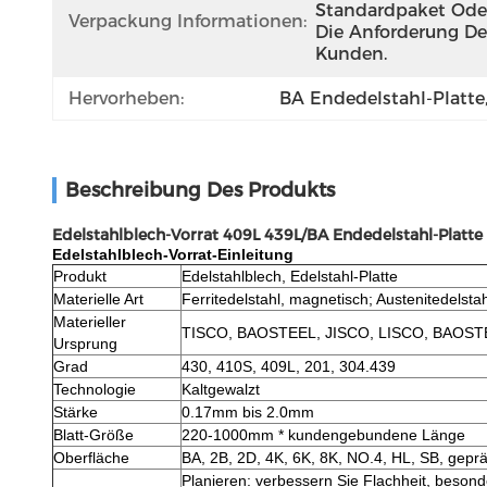
Standardpaket Oder
Verpackung Informationen:
Die Anforderung Des
Kunden.
Hervorheben:
BA Endedelstahl-Platte
Beschreibung Des Produkts
Edelstahlblech-Vorrat 409L 439L/BA Endedelstahl-Platte 
Edelstahlblech-Vorrat-Einleitung
Produkt
Edelstahlblech, Edelstahl-Platte
Materielle Art
Ferritedelstahl, magnetisch; Austenitedelsta
Materieller
TISCO, BAOSTEEL, JISCO, LISCO, BAOST
Ursprung
Grad
430, 410S, 409L, 201, 304.439
Technologie
Kaltgewalzt
Stärke
0.17mm bis 2.0mm
Blatt-Größe
220-1000mm * kundengebundene Länge
Oberfläche
BA, 2B, 2D, 4K, 6K, 8K, NO.4, HL, SB, geprä
Planieren: verbessern Sie Flachheit, besond