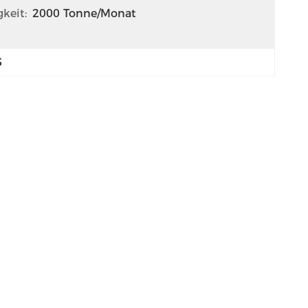
keit:
2000 Tonne/Monat
S