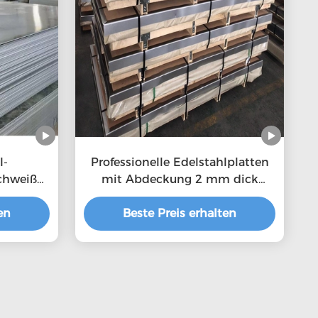
l-
Professionelle Edelstahlplatten
schweißen
mit Abdeckung 2 mm dick
0,3 mm
Edelstahlplatte 321
en
Beste Preis erhalten
Edelstahlplatte