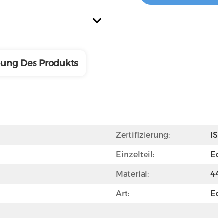
bung Des Produkts
Zertifizierung:
I
Einzelteil:
E
Material:
4
Art:
E