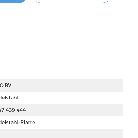
SO,BV
delstahl
47 439 444
delstahl-Platte