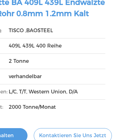
atte BA 409L 439L Endwalzte
Rohr 0.8mm 1.2mm Kalt
:
TISCO ,BAOSTEEL
409L 439L 400 Reihe
2 Tonne
verhandelbar
en:
L/C, T/T, Western Union, D/A
t:
2000 Tonne/Monat
halten
Kontaktieren Sie Uns Jetzt