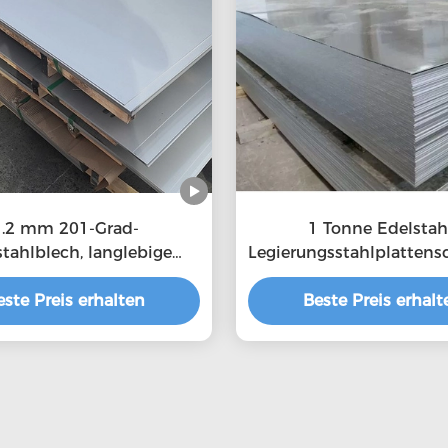
1.2 mm 201-Grad-
1 Tonne Edelstah
tahlblech, langlebige
Legierungsstahlplatten
gewalzte Stahlplatte
1000 mm - 6000 mm 
fen Edelstahlplatte
este Preis erhalten
Beste Preis erhalt