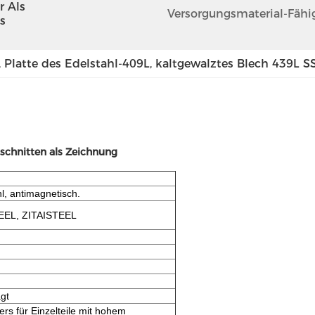
 Als 
Versorgungsmaterial-Fähig
 
, 
Platte des Edelstahl-409L
, 
kaltgewalztes Blech 439L S
schnitten als Zeichnung
hl, antimagnetisch.
EEL, ZITAISTEEL
gt
ers für Einzelteile mit hohem