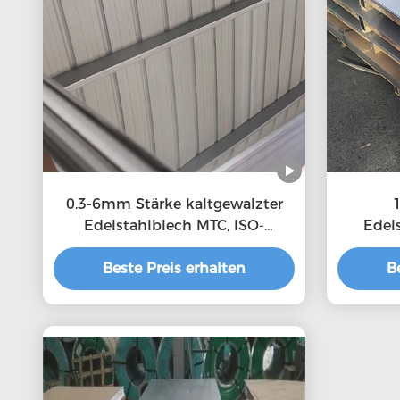
0.3-6mm Stärke kaltgewalzter
Edelstahlblech MTC, ISO-
Edels
Bescheinigung
warm
Beste Preis erhalten
kau
B