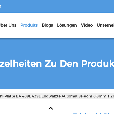
D
ber Uns
Produits
Blogs
Lösungen
Video
zelheiten Zu Den Produ
ahl-Platte BA 409L 439L Endwalzte Automative-Rohr 0.8mm 1.