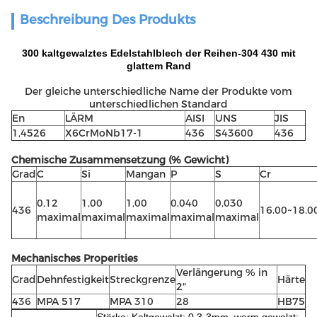
Beschreibung Des Produkts
300 kaltgewalztes Edelstahlblech der Reihen-304 430 mit
glattem Rand
Der gleiche unterschiedliche Name der Produkte vom
unterschiedlichen Standard
En
LÄRM
AISI
UNS
JIS
1,4526
X6CrMoNb17-1
436
S43600
436
Chemische Zusammensetzung (% Gewicht)
Grad
C
Si
Mangan
P
S
Cr
0,12
1,00
1,00
0,040
0,030
436
16.00~18.0
maximal
maximal
maximal
maximal
maximal
Mechanisches Properities
Verlängerung % in
Grad
Dehnfestigkeit
Streckgrenze
Härte
2"
436
MPA 517
MPA 310
28
HB75