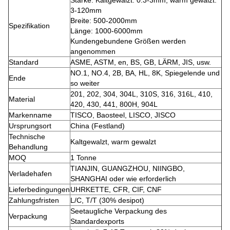
Stärke: Kaltgewalzt: 0.3-3mm, warm gewalzt:
3-120mm
Breite: 500-2000mm
Spezifikation
Länge: 1000-6000mm
Kundengebundene Größen werden
angenommen
Standard
ASME, ASTM, en, BS, GB, LÄRM, JIS, usw.
NO.1, NO.4, 2B, BA, HL, 8K, Spiegelende und
Ende
so weiter
201, 202, 304, 304L, 310S, 316, 316L, 410,
Material
420, 430, 441, 800H, 904L
Markenname
TISCO, Baosteel, LISCO, JISCO
Ursprungsort
China (Festland)
Technische
Kaltgewalzt, warm gewalzt
Behandlung
MOQ
1 Tonne
TIANJIN, GUANGZHOU, NIINGBO,
Verladehafen
SHANGHAI oder wie erforderlich
Lieferbedingungen
UHRKETTE, CFR, CIF, CNF
Zahlungsfristen
L/C, T/T (30% desipot)
Seetaugliche Verpackung des
Verpackung
Standardexports