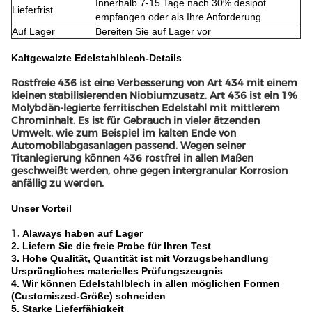
Innerhalb 7-15 Tage nach 30% desipot
Lieferfrist
empfangen oder als Ihre Anforderung
Auf Lager
Bereiten Sie auf Lager vor
Kaltgewalzte Edelstahlblech-
Details
Rostfreie 436 ist eine Verbesserung von Art 434 mit einem
kleinen stabilisierenden Niobiumzusatz. Art 436 ist ein 1%
Molybdän-legierte ferritischen Edelstahl mit mittlerem
Chrominhalt. Es ist für Gebrauch in vieler ätzenden
Umwelt, wie zum Beispiel im kalten Ende von
Automobilabgasanlagen passend. Wegen seiner
Titanlegierung können 436 rostfrei in allen Maßen
geschweißt werden, ohne gegen intergranular Korrosion
anfällig zu werden.
Unser Vorteil
1.
Alaways haben auf Lager
2. Liefern Sie die freie Probe für Ihren Test
3. Hohe Qualität, Quantität ist mit Vorzugsbehandlung
Ursprüngliches materielles Prüfungszeugnis
4. Wir können Edelstahlblech in allen möglichen Formen
(Customiszed-Größe) schneiden
5. Starke Lieferfähigkeit