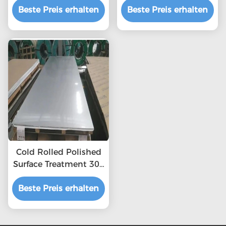
Beste Preis erhalten
0,3 mm
dick Edelstahlplatte
Beste Preis erhalten
321 Edelstahlplatte
Cold Rolled Polished
Surface Treatment 304
2b Stainless Steel
Beste Preis erhalten
Sheet