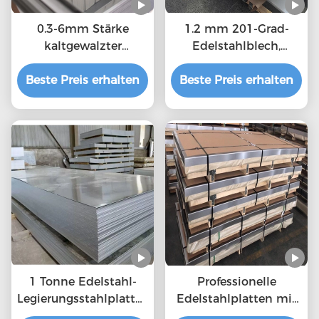
0.3-6mm Stärke
1.2 mm 201-Grad-
kaltgewalzter
Edelstahlblech,
Edelstahlblech MTC,
langlebige
Beste Preis erhalten
ISO-Bescheinigung
Beste Preis erhalten
warmgewalzte
Stahlplatte kaufen
Edelstahlplatte
1 Tonne Edelstahl-
Professionelle
Legierungsstahlplattenschweißen
Edelstahlplatten mit
1000 mm - 6000 mm
Abdeckung 2 mm