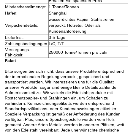
Erhalten Sie spätesten Preis
Mindestbestellmenge:
1 Tonne/Tonnen
Hafen:
Shanghai
wasserdichtes Papier, Stahlstreifen
Verpackendetails:
verpackt, Holzetui. Oder als
Kundenanforderung.
Lieferfrist:
3-5 Tage
Zahlungsbedingungen:
L/C, T/T
Versorgungs-
250000 Tonne/Tonnen pro Jahr
Fähigkeit:
Paket
Bitte sorgen Sie sich nicht, dass unsere Produkte entsprechend
der internationalen Regelung verpackt, gespeichert und
transportiert werden. Wir interessieren uns für die Qualität
unserer Produkte; sogar sind einige kleine Details zahlende
Aufmerksamkeit zu. Wir wickeln die Edelstahlprodukte mit
Rostschutzpapier- und Stahlringen ein, um Schaden zu
verhindern. Kennzeichnungsetiketts werden entsprechend
Standardspezifikations- oder Kundenanweisungen etikettiert.
Spezielle Verpackung ist gemäß der Anforderung des Kunden
verfügbar. Plus, unsere Speichergestelle werden vom Holz
gemacht. Andere Arten Metalle werden in anderen Plätzen, weit
von den Edelstahl vereinbart. Jede unerwünschte chemische