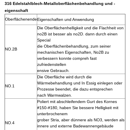
316 Edelstahlblech-Metall
oberflächenbehandlung und -
eigenschaft
Oberflächenende
Eigenschaften und Anwendung
Die Oberflächenhelligkeit und die Flachheit von
no2B ist besser als no2D. dann durch einen
Special
die Oberflächen
behandlung, zum seiner
NO.2B
mechanischen Eigenschaften, No2B zu
verbessern konnte compreh fast
zufriedenstellen
ensive Gebrauch.
Die Oberfläche wird durch die
Wärmebehandlung und In Essig einlegen oder
NO.1
Prozesse
beendet, die
dazu
entsprechen
nach
Warmwalzen.
Poliert mit abschleifendem Gurt des Kornes
#150-#180, haben Sie bessere Helligkeit mit
unterbrochenem
grober
Stria, aber dünnere als NO3, werden als
NO.4
innere und externe Badewannengebäude