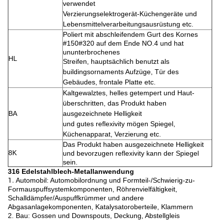
verwendet
Verzierungselektrogerät-Küchengeräte und
Lebensmittelverarbeitungsausrüstung etc.
Poliert mit abschleifendem Gurt des Kornes
#150#320 auf dem Ende NO.4 und hat
ununterbrochenes
HL
Streifen,
hauptsächlich benutzt als
buildingsornaments Aufzüge, Tür des
Gebäudes, frontale Platte etc.
Kaltgewalztes, helles getempert und Haut-
überschritten, das Produkt haben
BA
ausgezeichnete Helligkeit
und
gutes reflexivity mögen Spiegel,
Küchenapparat, Verzierung etc.
Das Produkt haben ausgezeichnete Helligkeit
8K
und bevorzugen reflexivity kann der Spiegel
sein.
316 Edelstahlblech-Metallanwendung
1.
Automobil: Automobilordnung und Formteil-/Schwierig-zu-
Formauspuffsystemkomponenten, Röhrenvielfältigkeit,
Schalldämpfer/Auspuffkrümmer und andere
Abgasanlagekomponenten, Katalysatoroberteile, Klammern
2. Bau: Gossen und Downspouts, Deckung, Abstellgleis