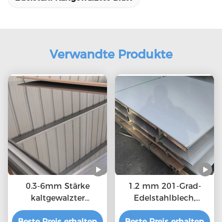
Verwandte Produkte
0.3-6mm Stärke
1.2 mm 201-Grad-
kaltgewalzter
Edelstahlblech,
Edelstahlblech MTC,
langlebige
Beste Preis erhalten
ISO-Bescheinigung
Beste Preis erhalten
warmgewalzte