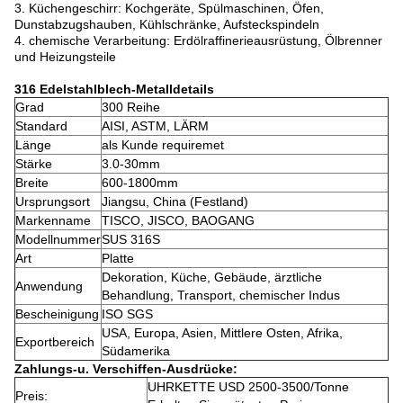
3. Küchengeschirr: Kochgeräte, Spülmaschinen, Öfen,
Dunstabzugshauben, Kühlschränke, Aufsteckspindeln
4. chemische Verarbeitung: Erdölraffinerieausrüstung, Ölbrenner
und Heizungsteile
316 Edelstahlblech-Metalldetails
Grad
300 Reihe
Standard
AISI, ASTM, LÄRM
Länge
als Kunde requiremet
Stärke
3.0-30mm
Breite
600-1800mm
Ursprungsort
Jiangsu, China (Festland)
Markenname
TISCO, JISCO, BAOGANG
Modellnummer
SUS 316S
Art
Platte
Dekoration, Küche, Gebäude, ärztliche
Anwendung
Behandlung, Transport, chemischer Indus
Bescheinigung
ISO SGS
USA, Europa, Asien, Mittlere Osten, Afrika,
Exportbereich
Südamerika
Zahlungs-u. Verschiffen-Ausdrücke:
UHRKETTE USD 2500-3500/Tonne
Preis: