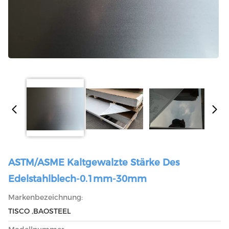
ASTM/ASME Kaltgewalzte Stärke Des
Edelstahlblech-0.1mm-30mm
Markenbezeichnung:
TISCO ,BAOSTEEL