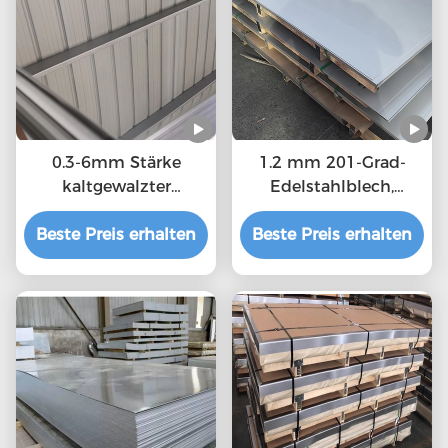
0.3-6mm Stärke
1.2 mm 201-Grad-
kaltgewalzter
Edelstahlblech,
Edelstahlblech MTC,
langlebige
Beste Preis erhalten
ISO-Bescheinigung
Beste Preis erhalten
warmgewalzte
Stahlplatte kaufen
Edelstahlplatte