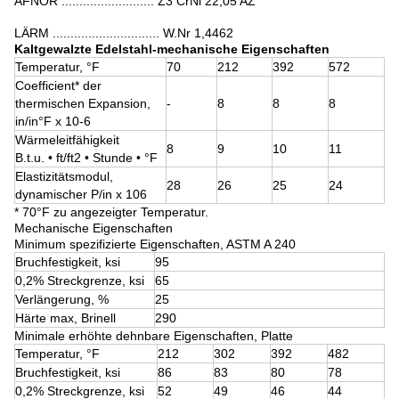
AFNOR .......................... Z3 CrNi 22,05 AZ
LÄRM .............................. W.Nr 1,4462
Kaltgewalzte Edelstahl-mechanische Eigenschaften
Temperatur, °F
70
212
392
572
Coefficient* der
thermischen Expansion,
-
8
8
8
in/in°F x 10-6
Wärmeleitfähigkeit
8
9
10
11
B.t.u. • ft/ft2 • Stunde • °F
Elastizitätsmodul,
28
26
25
24
dynamischer P/in x 106
* 70°F zu angezeigter Temperatur.
Mechanische Eigenschaften
Minimum spezifizierte Eigenschaften, ASTM A 240
Bruchfestigkeit, ksi
95
0,2% Streckgrenze, ksi
65
Verlängerung, %
25
Härte max, Brinell
290
Minimale erhöhte dehnbare Eigenschaften, Platte
Temperatur, °F
212
302
392
482
Bruchfestigkeit, ksi
86
83
80
78
0,2% Streckgrenze, ksi
52
49
46
44