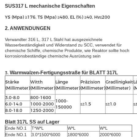
SUS317 L mechanische Eigenschaften
YS (Mpa) ≥176, TS (Mpa) ≥480, EL (%) ≥40, Hv≤200
2. ANWENDUNGEN
Verwandter 316 L, 317 L Stahl hat ausgezeichnete
Wasserbeständigkeit und Widerstand zu SCC, verwendet für
chemische Schiffe, chemische Produkte, wie Reaktor sollte hoch
korrosionsbeständige chemische Ausrüstung sein
3.
Warmwalzen-Fertigungsstraße für BLATT 317L
Stärke
Witth
Länge
Präzision
Gradlinigkeit
L
(Millimeter)
(Millimeter)
(Millimeter)
(Millimeter)
(Millimeter)
(
3.0-8.0
800-1600
1000-
6.0-14.0
1000-2000
≤±1.5
≤±1.0
≤
150000
8.0-18.0
1250-2000
Blatt 317L SS auf Lager
Ende NO.1
T*W*L
W*L
W*L
Ende NO.1
3.0*1500*6000
1800*6000
2000*6000