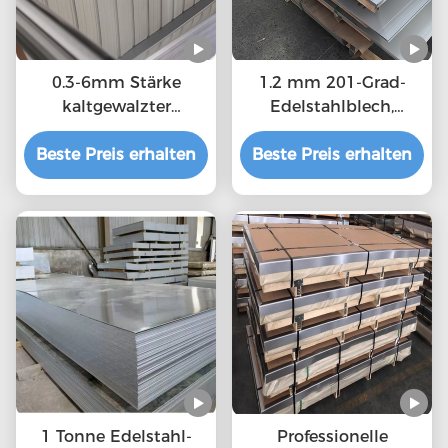
0.3-6mm Stärke
1.2 mm 201-Grad-
kaltgewalzter
Edelstahlblech,
Edelstahlblech MTC,
langlebige
Beste Preis erhalten
ISO-Bescheinigung
Beste Preis erhalten
warmgewalzte
Stahlplatte kaufen
Edelstahlplatte
1 Tonne Edelstahl-
Professionelle