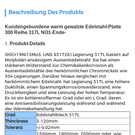
Beschreibung Des Produkts
Kundengebundene warm gewalzte Edelstahl-Platte
300 Reihe 317L NO1-Ende-
1.
Produkt-Details
(00Cr19Ni13Mo3, UNS S31726) Legierung 317L basiert auf
Molybdän-ansässigem Austenitedelstahl. Sie hat einen
stärkeren Widerstand zur Chemikalienkorrosion als
Austenitedelstähle des herkömmlichen Chromnickels wie
304 Legierungen. Darüber hinaus verglichen mit
herkömmlichem Edelstahl, hat Legierung 317L eine höhere
Duktilität, einen Spannungskorrosionswiderstand, eine
Druckfestigkeit und eine Leistung der hohen Temperatur.
Es ist ein kohlenstoffarmer Grad oder ein L Grad, deren
eine Antisensibilisierungsleistung während und während
der Wärmebehandlung hat.
Grad
Edelstahlblech 317L
Thinckness
3-120mm
Toleranz
+/-0.02mm
1500mm, 1800mm, 2000mm oder, wie