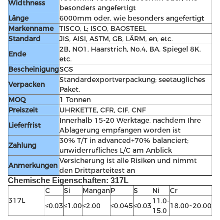
Widthness
besonders angefertigt
Länge
6000mm oder, wie besonders angefertigt
Markenname
TISCO, L; ISCO, BAOSTEEL
Standard
JIS, AISI, ASTM, GB, LÄRM, en, etc.
2B, NO1, Haarstrich, No.4, BA, Spiegel 8K,
Ende
etc.
Bescheinigung
SGS
Standardexportverpackung; seetaugliches
Verpacken
Paket.
MOQ
1 Tonnen
Preiszeit
UHRKETTE, CFR, CIF, CNF
Innerhalb 15-20 Werktage, nachdem Ihre
Lieferfrist
Ablagerung empfangen worden ist
30% T/T in advanced+70% balanciert;
Zahlung
unwiderrufliches L/C am Anblick
Versicherung ist alle Risiken und nimmt
Anmerkungen
den Drittparteitest an
Chemische Eigenschaften: 317L
C
Si
Mangan
P
S
Ni
Cr
317L
11.0-
≤0.03
≤1.00
≤2.00
≤0.045
≤0.03
18.00~20.00
15.0