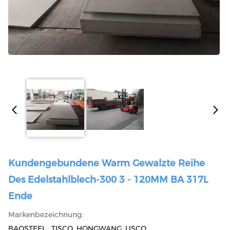
Kundengebundene Warm Gewalzte Reihe
Des Edelstahlblech-300 3 - 120MM BA 317L
Ende
Markenbezeichnung:
BAOSTEEL , TISCO ,HONGWANG ,LISCO，