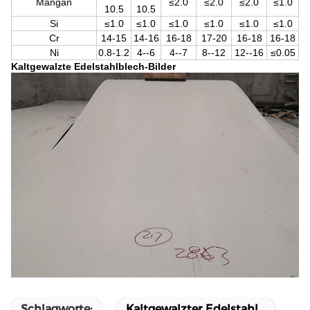
Mangan
≤2.0
≤2.0
≤2.0
≤1.0
10.5
10.5
Si
≤1.0
≤1.0
≤1.0
≤1.0
≤1.0
≤1.0
Cr
14-15
14-16
16-18
17-20
16-18
16-18
Ni
0.8-1.2
4--6
4--7
8--12
12--16
≤0.05
Kaltgewalzte Edelstahlblech-Bilder
Schlagworte:
Kaltgewalzter Edelstahl