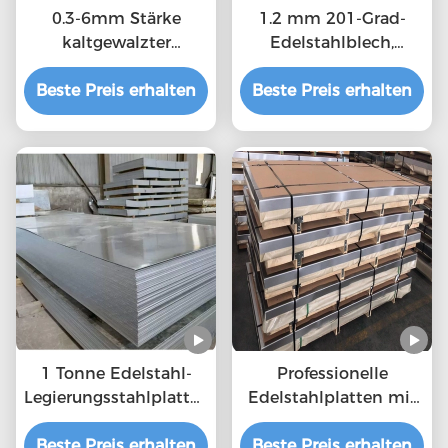
0.3-6mm Stärke
1.2 mm 201-Grad-
kaltgewalzter
Edelstahlblech,
Edelstahlblech MTC,
langlebige
Beste Preis erhalten
ISO-Bescheinigung
Beste Preis erhalten
warmgewalzte
Stahlplatte kaufen
Edelstahlplatte
1 Tonne Edelstahl-
Professionelle
Legierungsstahlplattenschweißen
Edelstahlplatten mit
1000 mm - 6000 mm
Abdeckung 2 mm
Beste Preis erhalten
0,3 mm
dick Edelstahlplatte
Beste Preis erhalten