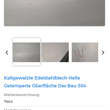
Kaltgewalzte Edelstahlblech-Helle
Getemperte Oberfläche Des Bau-304
Markenbezeichnung:
Tisco