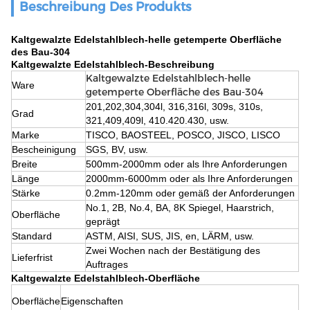
Beschreibung Des Produkts
Kaltgewalzte Edelstahlblech-helle getemperte Oberfläche
des Bau-304
Kaltgewalzte Edelstahlblech-Beschreibung
Kaltgewalzte Edelstahlblech-helle
Ware
getemperte Oberfläche des Bau-304
201,202,304,304l, 316,316l, 309s, 310s,
Grad
321,409,409l, 410.420.430, usw.
Marke
TISCO, BAOSTEEL, POSCO, JISCO, LISCO
Bescheinigung
SGS, BV, usw.
Breite
500mm-2000mm oder als Ihre Anforderungen
Länge
2000mm-6000mm oder als Ihre Anforderungen
Stärke
0.2mm-120mm oder gemäß der Anforderungen
No.1, 2B, No.4, BA, 8K Spiegel, Haarstrich,
Oberfläche
geprägt
Standard
ASTM, AISI, SUS, JIS, en, LÄRM, usw.
Zwei Wochen nach der Bestätigung des
Lieferfrist
Auftrages
Kaltgewalzte Edelstahlblech-Oberfläche
Oberfläche
Eigenschaften