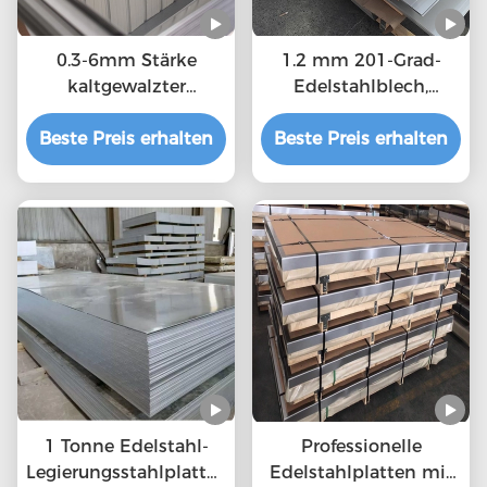
0.3-6mm Stärke
1.2 mm 201-Grad-
kaltgewalzter
Edelstahlblech,
Edelstahlblech MTC,
langlebige
Beste Preis erhalten
ISO-Bescheinigung
Beste Preis erhalten
warmgewalzte
Stahlplatte kaufen
Edelstahlplatte
1 Tonne Edelstahl-
Professionelle
Legierungsstahlplattenschweißen
Edelstahlplatten mit