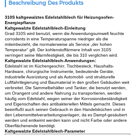
Beschreibung Des Produkts
310S kaltgewalztes Edelstahlblech für Heizungsofen-
Energiepflanze
Kaltgewalzte Edelstahlblech-Einleitung
Grad 310S wird benutzt, wenn die Anwendungsumwelt feuchte
corrodents in eine Temperaturspanne niedriger als die
miteinbezieht, die normalerweise als Service „der hohen
Temperatur“ gilt. Der kohlenstoffärmere Inhalt von 310S
verringert seine Warmfestigkeit, die bis 310 verglichen wird.
Kaltgewalzte Edelstahlblech-Anwendungen:
Edelstahl ist im Küchengeschirr, Tischbesteck, Haushalts-
Hardware, chirurgische Instrumente, bedeutende Geräte,
industrielle Ausrüstung und als Automobil- und strukturelle
Luftfahrtlegierung und Baumaterial in den großen Gebäuden weit
verbreitet. Die Sammelbehälter und Tanker, die benutzt werden,
um Orangent und andere Nahrung zu transportieren, werden
häufig vom Edelstahl, wegen seiner der Korrosionsbeständigkeit
und Eigenschaften des antibakteriellen Mittels gemacht. Dieses
beeinflußt auch seinen Gebrauch in den Handelsküchen und in
den Lebensmittelverarbeitungsanlagen, da es Dampf-gesäubert
werden und entkeimt werden kann und nicht Farbe oder andere
Oberflächenende benötigt.
Kaltgewalzte Edelstahlblech-Parameter