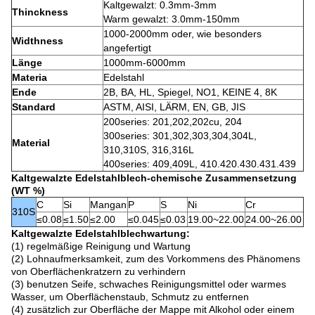
Kaltgewalzt: 0.3mm-3mm
Thinckness
Warm gewalzt: 3.0mm-150mm
1000-2000mm oder, wie besonders
Widthness
angefertigt
Länge
1000mm-6000mm
Materia
Edelstahl
Ende
2B, BA, HL, Spiegel, NO1, KEINE 4, 8K
Standard
ASTM, AISI, LÄRM, EN, GB, JIS
200series: 201,202,202cu, 204
300series: 301,302,303,304,304L,
Material
310,310S, 316,316L
400series: 409,409L, 410.420.430.431.439
Kaltgewalzte Edelstahlblech-chemische Zusammensetzung
(WT %)
C
Si
Mangan
P
S
Ni
Cr
310S
≤0.08
≤1.50
≤2.00
≤0.045
≤0.03
19.00~22.00
24.00~26.00
Kaltgewalzte Edelstahlblechwartung:
(1) regelmäßige Reinigung und Wartung
(2) Lohnaufmerksamkeit, zum des Vorkommens des Phänomens
von Oberflächenkratzern zu verhindern
(3) benutzen Seife, schwaches Reinigungsmittel oder warmes
Wasser, um Oberflächenstaub, Schmutz zu entfernen
(4) zusätzlich zur Oberfläche der Mappe mit Alkohol oder einem