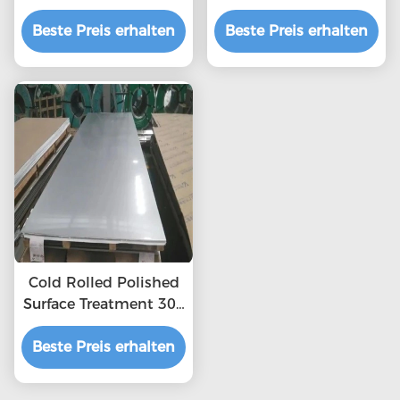
1000 mm - 6000 mm
Abdeckung 2 mm
Beste Preis erhalten
0,3 mm
dick Edelstahlplatte
Beste Preis erhalten
321 Edelstahlplatte
Cold Rolled Polished
Surface Treatment 304
2b Stainless Steel
Beste Preis erhalten
Sheet