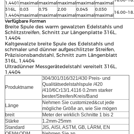
16.00~18
1,4401
maximal
maximal
maximal
maximal
maximal
316L,
0,03
0,75
2,00
0,045
0,030
16.00~18
1,4404
maximal
maximal
maximal
maximal
maximal
Verfügbare Formen
Breite Spule des warm gewalzten Edelstahls und
Schlitzstreifen, Schnitt zur Längenplatte 316L,
1,4404
Kaltgewalzte breite Spule des Edelstahls und
schmaler und dünner aufgeschlitzter Streifen,
Präzisionsbandstahl, Schnitt zum Längenblatt
316L, 1,4404
Ultradünner Messgerätedelstahl vereitelt 316L,
1,4404
304/301/316/321/430 Preis- und
Qualitätsedelstahlspule /420
Produktname
/410/6Cr13/1.4116 0.2mm starker
bester/Streifen/Kreis/Band
Nehmen Sie customized&cut jede
Länge
mögliche Größe an, wie Sie mögen
breit
Meter der wirklich Schnitte 1 bis 2
Stärke
1.2mm-25mm
Standard
JIS, AISI, ASTM, GB, LÄRM, EN
OEM&ODM
Nehmen Sie an