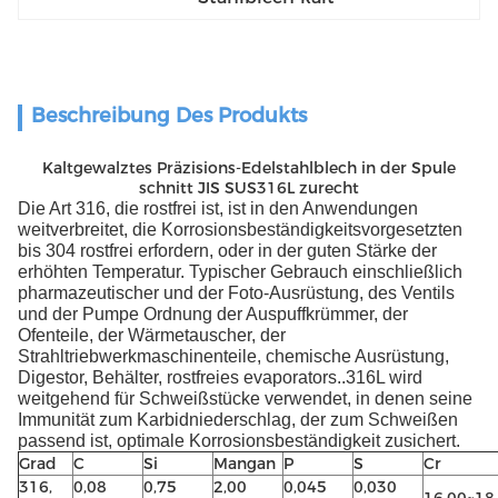
Beschreibung Des Produkts
Kaltgewalztes Präzisions-Edelstahlblech in der Spule
schnitt JIS SUS316L zurecht
Die Art 316, die rostfrei ist, ist in den Anwendungen
weitverbreitet, die Korrosionsbeständigkeitsvorgesetzten
bis 304 rostfrei erfordern, oder in der guten Stärke der
erhöhten Temperatur. Typischer Gebrauch einschließlich
pharmazeutischer und der Foto-Ausrüstung, des Ventils
und der Pumpe Ordnung der Auspuffkrümmer, der
Ofenteile, der Wärmetauscher, der
Strahltriebwerkmaschinenteile, chemische Ausrüstung,
Digestor, Behälter, rostfreies evaporators..316L wird
weitgehend für Schweißstücke verwendet, in denen seine
Immunität zum Karbidniederschlag, der zum Schweißen
passend ist, optimale Korrosionsbeständigkeit zusichert.
Grad
C
Si
Mangan
P
S
Cr
316,
0,08
0,75
2,00
0,045
0,030