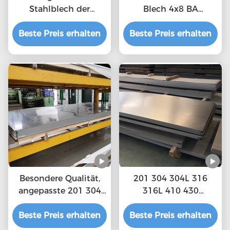
Stahlblech der
Blech 4x8 BA
Spiegel-polierten
Endeschnitt 1000mm
Beste Preis erhalten
Oberfläche 0.15mm
Beste Preis erhalten
Breite zurecht
HL
Besondere Qualität,
201 304 304L 316
angepasste 201 304
316L 410 430
316 Edelstahlbleche
Edelstahlbleche mit
Beste Preis erhalten
Beste Preis erhalten
individueller Länge
2500mm.6000mm