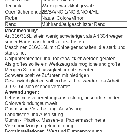
Technik
Warm gewalzt/kaltgewalzt
Oberflächenende
2B/BA/NO.1/NO.3/NO.4/HL
Farbe
Natual Color&Mirror
Rand
Mühlrand/aufgeschlitzter Rand
Machineability:
Art 316/316L ist ein wenig schwieriger, als Art 304 wegen
seiner Härte maschinell zu bearbeiten.
Maschinen 316/316L mit Chipeigenschaften, die stark und
stark sind.
Chipunterbrecher und -lockenwickler werden geraten.
Als großes sollte ein Werkzeug als mögliche und große
Mengen Schneidflüssigkeit benutzt werden.
Schwere positive Zufuhren mit niedrigen
Geschwindigkeiten sollten betrachtet werden, da Arbeit
316/316L sich schnell verhärtet.
Anwendungen:
Lebensmittelzubereitungsausrüstung, besonders in der
Chlorverbindungsumwelt
Chemische Verarbeitung, Ausrüstung
Labortische und Ausrüstung
Gummi-, Plastik-, Massen- u. Papiermaschinerie
Verschmutzungsregeleinrichtung
Bootsinstallationen, Wert und Pumpenordnung