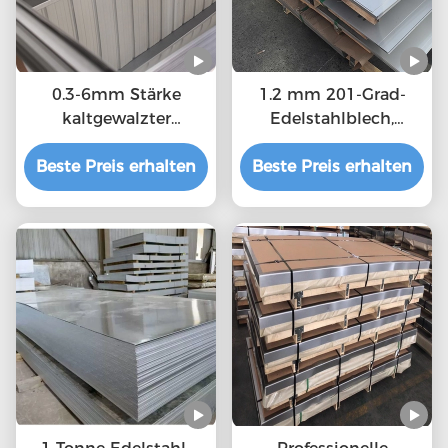
0.3-6mm Stärke
1.2 mm 201-Grad-
kaltgewalzter
Edelstahlblech,
Edelstahlblech MTC,
langlebige
Beste Preis erhalten
ISO-Bescheinigung
Beste Preis erhalten
warmgewalzte
Stahlplatte kaufen
Edelstahlplatte