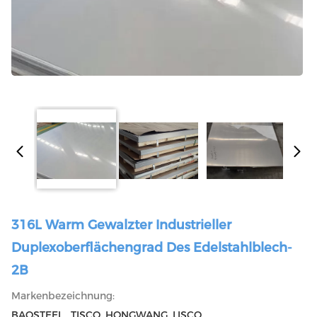
316L Warm Gewalzter Industrieller
Duplexoberflächengrad Des Edelstahlblech-
2B
Markenbezeichnung:
BAOSTEEL , TISCO ,HONGWANG ,LISCO