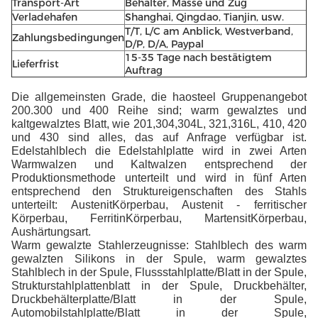
Transport-Art
Behälter, Masse und Zug
Verladehafen
Shanghai, Qingdao, Tianjin, usw.
T/T, L/C am Anblick, Westverband,
Zahlungsbedingungen
D/P, D/A, Paypal
15-35 Tage nach bestätigtem
Lieferfrist
Auftrag
Die allgemeinsten Grade, die haosteel Gruppenangebot
200.300 und 400 Reihe sind; warm gewalztes und
kaltgewalztes Blatt, wie 201,304,304L, 321,316L, 410, 420
und 430 sind alles, das auf Anfrage verfügbar ist.
Edelstahlblech die Edelstahlplatte wird in zwei Arten
Warmwalzen und Kaltwalzen entsprechend der
Produktionsmethode unterteilt und wird in fünf Arten
entsprechend den Struktureigenschaften des Stahls
unterteilt: AustenitKörperbau, Austenit - ferritischer
Körperbau, FerritinKörperbau, MartensitKörperbau,
Aushärtungsart.
Warm gewalzte Stahlerzeugnisse: Stahlblech des warm
gewalzten Silikons in der Spule, warm gewalztes
Stahlblech in der Spule, Flussstahlplatte/Blatt in der Spule,
Strukturstahlplattenblatt in der Spule, Druckbehälter,
Druckbehälterplatte/Blatt in der Spule,
Automobilstahlplatte/Blatt in der Spule,