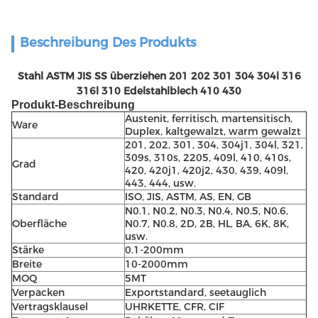
Beschreibung Des Produkts
Stahl ASTM JIS SS überziehen 201 202 301 304 304l 316
316l 310 Edelstahlblech 410 430
Produkt-Beschreibung
Austenit, ferritisch, martensitisch,
Ware
Duplex, kaltgewalzt, warm gewalzt
201, 202, 301, 304, 304j1, 304l, 321,
309s, 310s, 2205, 409l, 410, 410s,
Grad
420, 420j1, 420j2, 430, 439, 409l,
443, 444, usw.
Standard
ISO, JIS, ASTM, AS, EN, GB
N0.1, N0.2, N0.3, N0.4, N0.5, N0.6,
Oberfläche
N0.7, N0.8, 2D, 2B, HL, BA, 6K, 8K,
usw.
Stärke
0.1-200mm
Breite
10-2000mm
MOQ
5MT
Verpacken
Exportstandard, seetauglich
Vertragsklausel
UHRKETTE, CFR, CIF